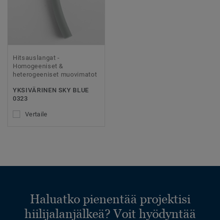
Hitsauslangat -
Homogeeniset &
heterogeeniset muovimatot
YKSIVÄRINEN SKY BLUE
0323
Vertaile
Haluatko pienentää projektisi
hiilijalanjälkeä? Voit hyödyntää