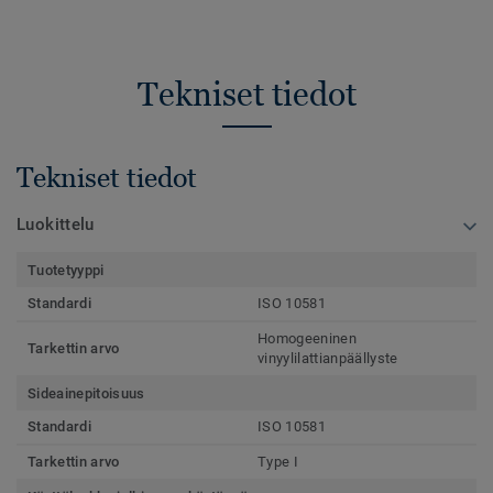
Tekniset tiedot
Tekniset tiedot
Luokittelu
Tuotetyyppi
Standardi
ISO 10581
Homogeeninen
Tarkettin arvo
vinyylilattianpäällyste
Sideainepitoisuus
Standardi
ISO 10581
Tarkettin arvo
Type I