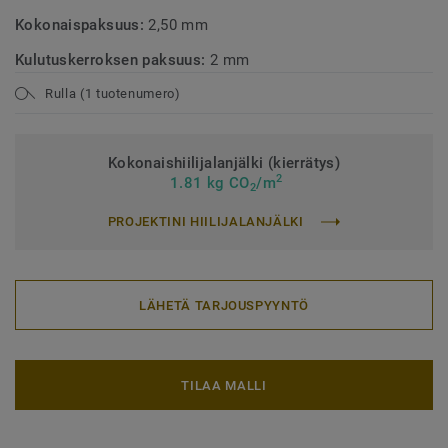
Kokonaispaksuus:
2,50 mm
Kulutuskerroksen paksuus:
2 mm
Rulla (1 tuotenumero)
Kokonaishiilijalanjälki (kierrätys)
2
1.81 kg CO
/m
2
PROJEKTINI HIILIJALANJÄLKI
LÄHETÄ TARJOUSPYYNTÖ
TILAA MALLI