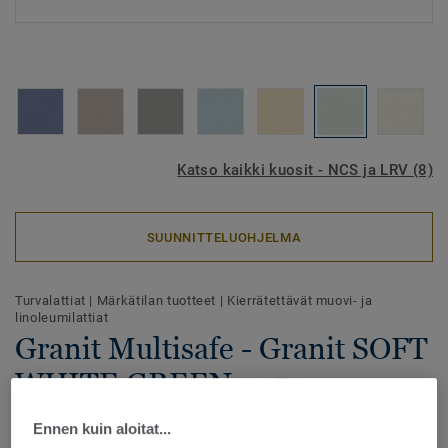
Katso kaikki kuosit - NCS ja LRV (8)
SUUNNITTELUOHJELMA
Turvalattiat
|
Märkätilan tuotteet
|
Kierrätettävät muovi- ja
linoleumilattiat
Granit Multisafe - Granit SOFT
WHITE GREEN 0471
Granit Multisafe on ftalaatiton homogeeninen vinyylilattia.
Ennen kuin aloitat...