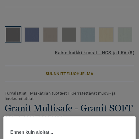
Katso kaikki kuosit - NCS ja LRV (8)
SUUNNITTELUOHJELMA
Turvalattiat
|
Märkätilan tuotteet
|
Kierrätettävät muovi- ja
linoleumilattiat
Granit Multisafe - Granit SOFT
BLACK GREY 0901
Ennen kuin aloitat...
Granit Multisafe on ftalaatiton homogeeninen vinyylilattia.