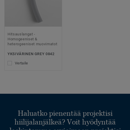
Hitsauslangat -
Homogeeniset &
heterogeeniset muovimatot
YKSIVÄRINEN GREY 0842
Vertaile
Haluatko pienentää projektisi
hiilijalanjälkeä? Voit hyödyntää