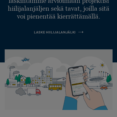
laskintamme arvioimaan projektisi
hiilijalanjäljen sekä tavat, joilla sitä
voi pienentää kierrättämällä.
LASKE HIILIJALANJÄLKI