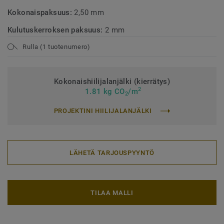
Kokonaispaksuus:
2,50 mm
Kulutuskerroksen paksuus:
2 mm
Rulla (1 tuotenumero)
Kokonaishiilijalanjälki (kierrätys)
2
1.81 kg CO
/m
2
PROJEKTINI HIILIJALANJÄLKI
LÄHETÄ TARJOUSPYYNTÖ
TILAA MALLI