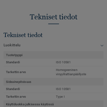
Tekniset tiedot
Tekniset tiedot
Luokittelu
Tuotetyyppi
Standardi
ISO 10581
Homogeeninen
Tarkettin arvo
vinyylilattianpäällyste
Sideainepitoisuus
Standardi
ISO 10581
Tarkettin arvo
Type I
Käyttöluokka julkisessa käytössä