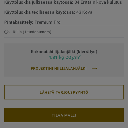
Käyttöluokka julkisessa käytössä:
34 Erittäin kova kulutus
Käyttöluokka teollisessa käytössä:
43 Kova
Pintakäsittely:
Premium Pro
Rulla (1 tuotenumero)
Kokonaishiilijalanjälki (kierrätys)
2
4.81 kg CO
/m
2
PROJEKTINI HIILIJALANJÄLKI
LÄHETÄ TARJOUSPYYNTÖ
TILAA MALLI