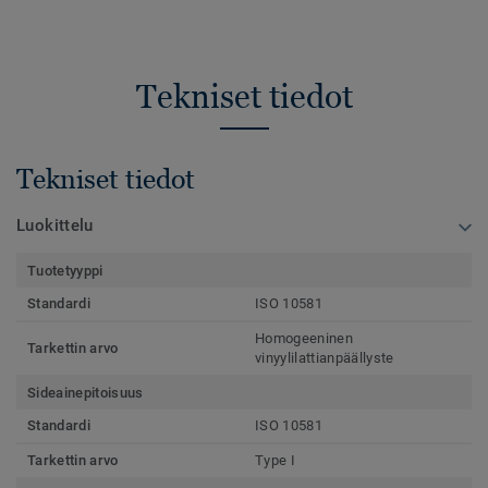
Tekniset tiedot
Tekniset tiedot
Luokittelu
Tuotetyyppi
Standardi
ISO 10581
Homogeeninen
Tarkettin arvo
vinyylilattianpäällyste
Sideainepitoisuus
Standardi
ISO 10581
Tarkettin arvo
Type I