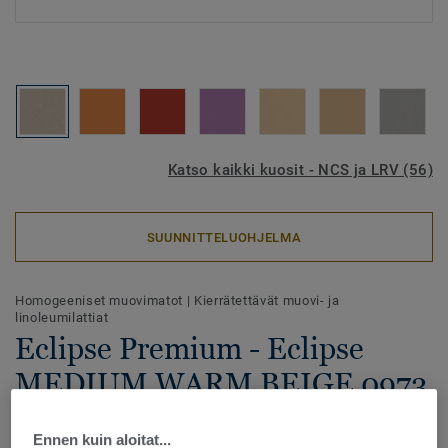
Katso kaikki kuosit - NCS ja LRV (56)
SUUNNITTELUOHJELMA
Homogeeniset muovimatot
|
Kierrätettävät muovi- ja
linoleumilattiat
Eclipse Premium - Eclipse
MEDIUM WARM BEIGE 0973
Eclipse Premium -homogeeninen vinyylilattia yhdistää
Ennen kuin aloitat...