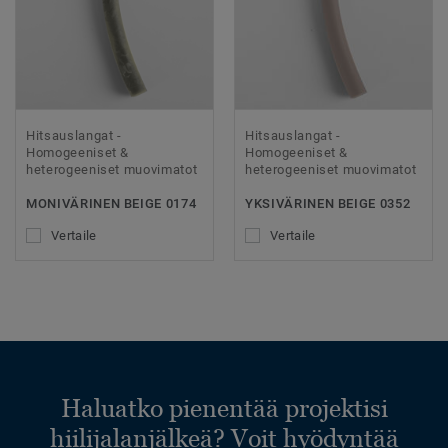
Hitsauslangat -
Hitsauslangat -
Homogeeniset &
Homogeeniset &
heterogeeniset muovimatot
heterogeeniset muovimatot
MONIVÄRINEN BEIGE 0174
YKSIVÄRINEN BEIGE 0352
Vertaile
Vertaile
Haluatko pienentää projektisi
hiilijalanjälkeä? Voit hyödyntää