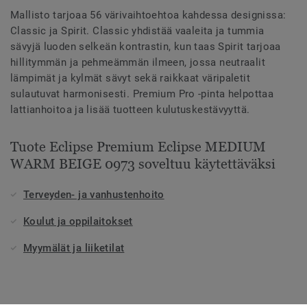
Mallisto tarjoaa 56 värivaihtoehtoa kahdessa designissa:
Classic ja Spirit. Classic yhdistää vaaleita ja tummia
sävyjä luoden selkeän kontrastin, kun taas Spirit tarjoaa
hillitymmän ja pehmeämmän ilmeen, jossa neutraalit
lämpimät ja kylmät sävyt sekä raikkaat väripaletit
sulautuvat harmonisesti. Premium Pro -pinta helpottaa
lattianhoitoa ja lisää tuotteen kulutuskestävyyttä.
Tuote Eclipse Premium Eclipse MEDIUM
WARM BEIGE 0973 soveltuu käytettäväksi
Terveyden- ja vanhustenhoito
Koulut ja oppilaitokset
Myymälät ja liiketilat