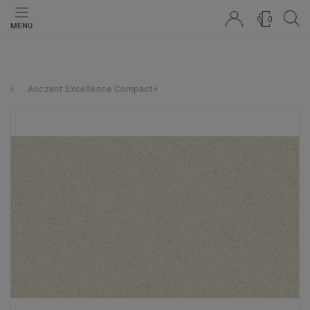
0
MENU
Acczent Excellence Compact+