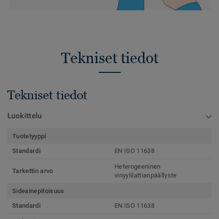
Tekniset tiedot
Tekniset tiedot
Luokittelu
Tuotetyyppi
Standardi
EN ISO 11638
Heterogeeninen
Tarkettin arvo
vinyylilattianpäällyste
Sideainepitoisuus
Standardi
EN ISO 11638