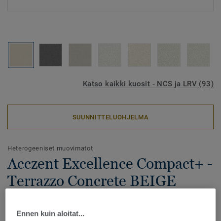
Katso kaikki kuosit - NCS ja LRV (93)
SUUNNITTELUOHJELMA
Heterogeeniset muovimatot
Acczent Excellence Compact+ -
Terrazzo Concrete BEIGE
Acczent Excellence Compact+ on Excellence-tuoteperheen
Ennen kuin aloitat...
uutuus, joka tarjoaa alhaisen vierintävastuksen samalla