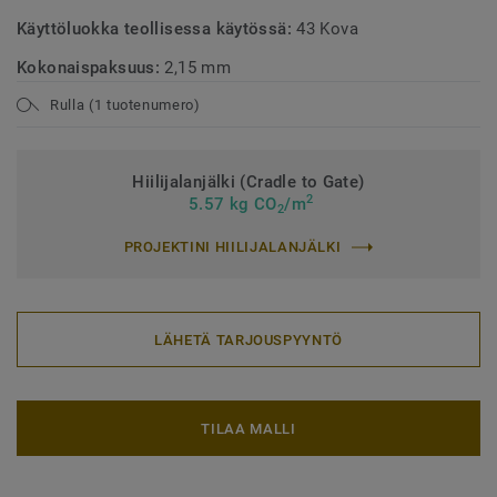
Käyttöluokka teollisessa käytössä:
43 Kova
Kokonaispaksuus:
2,15 mm
Rulla (1 tuotenumero)
Hiilijalanjälki (Cradle to Gate)
2
5.57 kg CO
/m
2
PROJEKTINI HIILIJALANJÄLKI
LÄHETÄ TARJOUSPYYNTÖ
TILAA MALLI