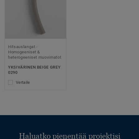
Hitsauslangat -
Homogeeniset &
heterogeeniset muovimatot
YKSIVÄRINEN BEIGE GREY
0290
Vertaile
Haluatko pienentää projektisi