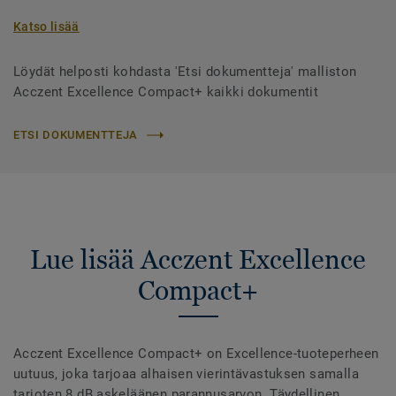
Katso lisää
Löydät helposti kohdasta 'Etsi dokumentteja' malliston
Acczent Excellence Compact+ kaikki dokumentit
ETSI DOKUMENTTEJA
Lue lisää Acczent Excellence
Compact+
Acczent Excellence Compact+ on Excellence-tuoteperheen
uutuus, joka tarjoaa alhaisen vierintävastuksen samalla
tarjoten 8 dB askeläänen parannusarvon. Täydellinen