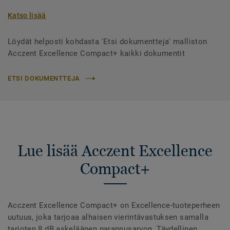
Katso lisää
Löydät helposti kohdasta 'Etsi dokumentteja' malliston
Acczent Excellence Compact+ kaikki dokumentit
ETSI DOKUMENTTEJA
Lue lisää Acczent Excellence
Compact+
Acczent Excellence Compact+ on Excellence-tuoteperheen
uutuus, joka tarjoaa alhaisen vierintävastuksen samalla
tarjoten 8 dB askeläänen parannusarvon. Täydellinen