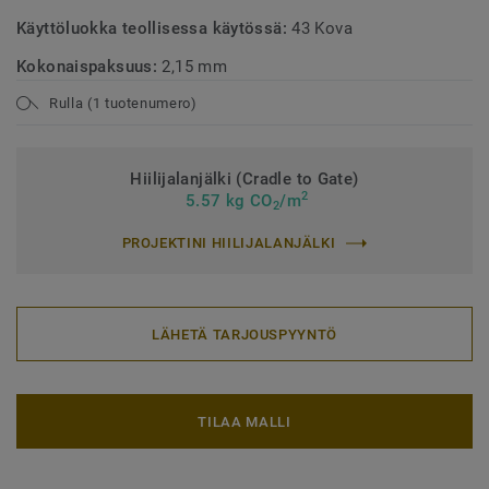
Käyttöluokka teollisessa käytössä:
43 Kova
Kokonaispaksuus:
2,15 mm
Rulla (1 tuotenumero)
Hiilijalanjälki (Cradle to Gate)
2
5.57 kg CO
/m
2
PROJEKTINI HIILIJALANJÄLKI
LÄHETÄ TARJOUSPYYNTÖ
TILAA MALLI