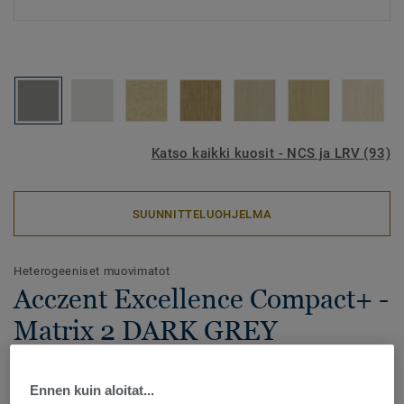
Katso kaikki kuosit - NCS ja LRV (93)
SUUNNITTELUOHJELMA
Heterogeeniset muovimatot
Acczent Excellence Compact+ -
Matrix 2 DARK GREY
Acczent Excellence Compact+ on Excellence-tuoteperheen
Ennen kuin aloitat...
uutuus, joka tarjoaa alhaisen vierintävastuksen samalla