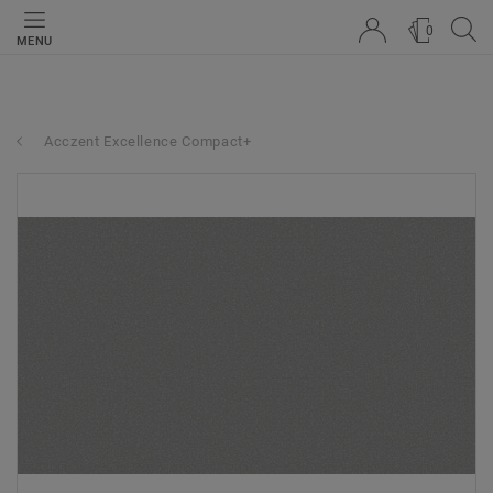
0
MENU
Acczent Excellence Compact+