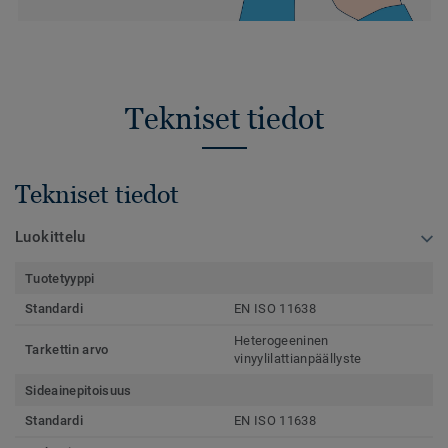
Tekniset tiedot
Tekniset tiedot
Luokittelu
Tuotetyyppi
Standardi
EN ISO 11638
Heterogeeninen
Tarkettin arvo
vinyylilattianpäällyste
Sideainepitoisuus
Standardi
EN ISO 11638