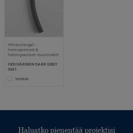
Hitsauslangat -
Homogeeniset &
heterogeeniset muovimatot
YKSIVÄRINEN DARK GREY
0631
Vertaile
Haluatko pienentää projektisi