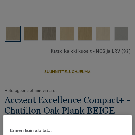
Katso kaikki kuosit - NCS ja LRV (93)
SUUNNITTELUOHJELMA
Heterogeeniset muovimatot
Acczent Excellence Compact+ -
Chatillon Oak Plank BEIGE
Acczent Excellence Compact+ on Excellence-tuoteperheen
Ennen kuin aloitat...
uutuus, joka tarjoaa alhaisen vierintävastuksen samalla