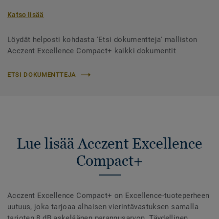
Katso lisää
Löydät helposti kohdasta 'Etsi dokumentteja' malliston
Acczent Excellence Compact+ kaikki dokumentit
ETSI DOKUMENTTEJA
Lue lisää Acczent Excellence
Compact+
Acczent Excellence Compact+ on Excellence-tuoteperheen
uutuus, joka tarjoaa alhaisen vierintävastuksen samalla
tarjoten 8 dB askeläänen parannusarvon. Täydellinen