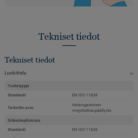
Tekniset tiedot
Tekniset tiedot
Luokittelu
Tuotetyyppi
Standardi
EN ISO 11638
Heterogeeninen
Tarkettin arvo
vinyylilattianpäällyste
Sideainepitoisuus
Standardi
EN ISO 11638