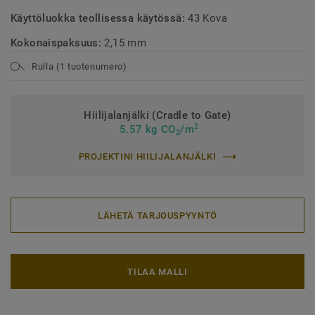
Käyttöluokka teollisessa käytössä:
43 Kova
Kokonaispaksuus:
2,15 mm
Rulla (1 tuotenumero)
Hiilijalanjälki (Cradle to Gate)
2
5.57 kg CO
/m
2
PROJEKTINI HIILIJALANJÄLKI
LÄHETÄ TARJOUSPYYNTÖ
TILAA MALLI