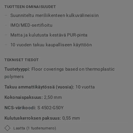
ylellisen ja kodikkaan tunnelman. iD Marine on helppo
TUOTTEEN OMINAISUUDET
yhdistää myös muihin lattiamateriaaleihin, kuten tekstiili-
Suunniteltu meriliikenteen kulkuvälineisiin
tai homogeenisiin muovilattioihin.
IMO/MED-sertifioitu
*IMO – International Maritime Organization
Matta ja kulutusta kestävä PUR-pinta
(Kansainvälinen merenkulkujärjestö)
10 vuoden takuu kaupalliseen käyttöön
TEKNISET TIEDOT
Tuotetyyppi:
Floor coverings based on thermoplastic
polymers
Takuu ammattikäytössä (vuosia):
10 vuotta
Kokonaispaksuus:
2,50 mm
NCS-värikoodi:
S 4502-G50Y
Kulutuskerroksen paksuus:
0,55 mm
Laatta (1 tuotenumero)