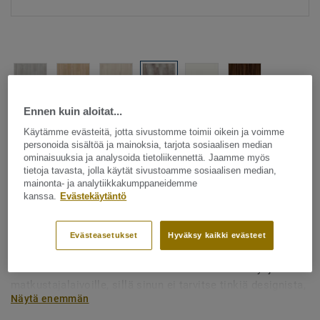
Ennen kuin aloitat...
Katso kaikki kuosit - NCS ja LRV (6)
Käytämme evästeitä, jotta sivustomme toimii oikein ja voimme
personoida sisältöä ja mainoksia, tarjota sosiaalisen median
Transportation
ominaisuuksia ja analysoida tietoliikennettä. Jaamme myös
tietoja tavasta, jolla käytät sivustoamme sosiaalisen median,
iD Inspiration Marine -
mainonta- ja analytiikkakumppaneidemme
kanssa.
Evästekäytäntö
Manhattan SUNSET
iD Inspiration Marine on IMO*-sertifioitu LVT-lattia, joka on
Evästeasetukset
Hyväksy kaikki evästeet
suunniteltu erityisesti laivoihin ja muihin meriliikenteen
kulkuvälineisiin. Se on luonnollinen valinta risteily- ja
matkustajalaivoille, sillä sinun ei tarvitse tinkiä designista,
Näytä enemmän
paloturvallisuudesta tai kulutuskestävyydestä. Mallistossa
on 6 tyylikästä puu- ja marmorikuosia, jotka luovat