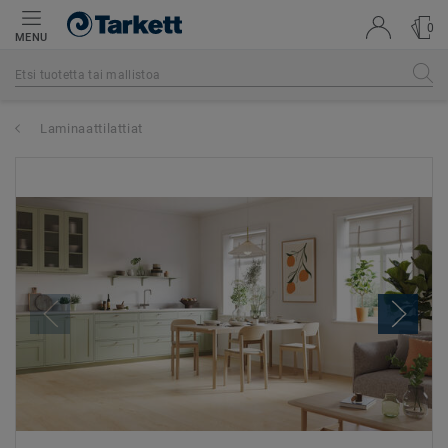
0
MENU
Laminaattilattiat