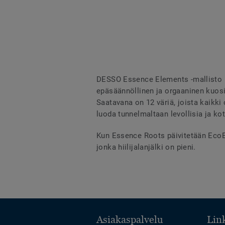
DESSO Essence Elements -mallisto k
epäsäännöllinen ja orgaaninen kuosi 
Saatavana on 12 väriä, joista kaikki
luoda tunnelmaltaan levollisia ja kot
Kun Essence Roots päivitetään EcoBas
jonka hiilijalanjälki on pieni.
Asiakaspalvelu
Link