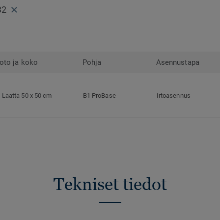
32
oto ja koko
Pohja
Asennustapa
Laatta 50 x 50 cm
B1 ProBase
Irtoasennus
Tekniset tiedot