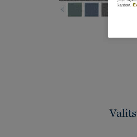
kanssa.
E
Katso kaikki ku
Valit