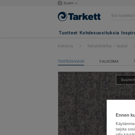
Suomi
Essence Roots
- 
Tuotteet
Kohdesuosituksia
Inspir
Kotisivu
Tekstiililattia – laatat
TUOTEKUVAUS
VALIKOIMA
Suunnit
Ennen kui
Käytämme e
tarjota so
jolla käyt