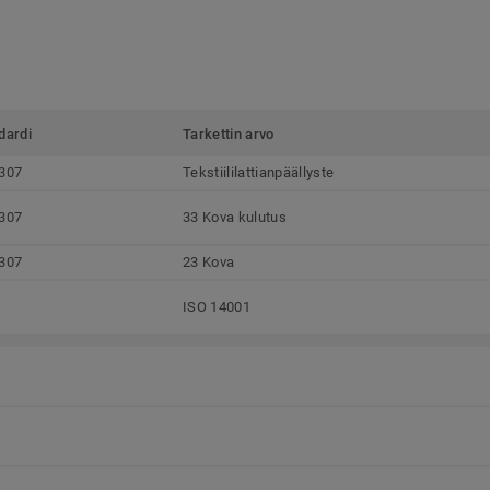
dardi
Tarkettin arvo
307
Tekstiililattianpäällyste
307
33 Kova kulutus
307
23 Kova
ISO 14001