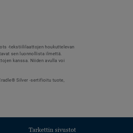
s -tekstiililaattojen houkuttelevan
avat sen luonnollista ilmettä.
ttojen kanssa. Niiden avulla voi
adle® Silver -sertifioitu tuote,
Tarkettin sivustot