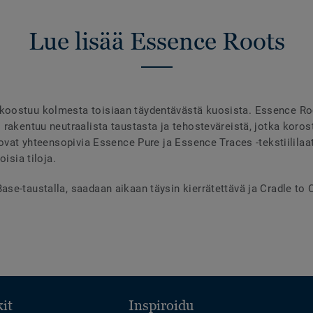
Lue lisää Essence Roots
oostuu kolmesta toisiaan täydentävästä kuosista. Essence Root
rakentuu neutraalista taustasta ja tehosteväreistä, jotka korost
 ovat yhteensopivia Essence Pure ja Essence Traces -tekstiililaa
oisia tiloja.
e-taustalla, saadaan aikaan täysin kierrätettävä ja Cradle to Cr
it
Inspiroidu