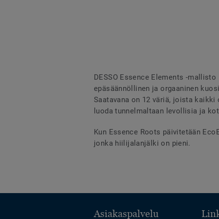
DESSO Essence Elements -mallisto k
epäsäännöllinen ja orgaaninen kuosi 
Saatavana on 12 väriä, joista kaikki
luoda tunnelmaltaan levollisia ja kot
Kun Essence Roots päivitetään EcoBas
jonka hiilijalanjälki on pieni.
Asiakaspalvelu
Link