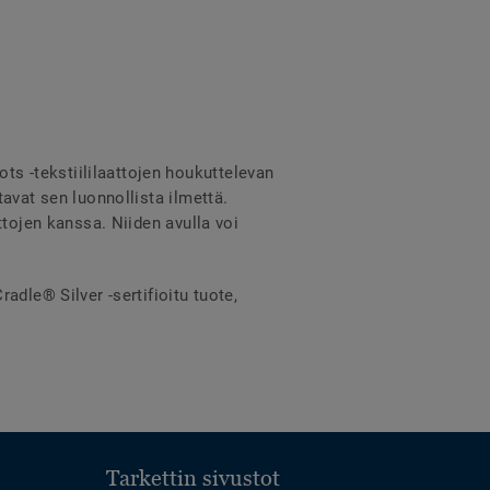
s -tekstiililaattojen houkuttelevan
avat sen luonnollista ilmettä.
ttojen kanssa. Niiden avulla voi
adle® Silver -sertifioitu tuote,
Tarkettin sivustot