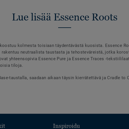
Lue lisää Essence Roots
oostuu kolmesta toisiaan täydentävästä kuosista. Essence Root
rakentuu neutraalista taustasta ja tehosteväreistä, jotka korost
 ovat yhteensopivia Essence Pure ja Essence Traces -tekstiililaa
oisia tiloja.
e-taustalla, saadaan aikaan täysin kierrätettävä ja Cradle to Cr
it
Inspiroidu