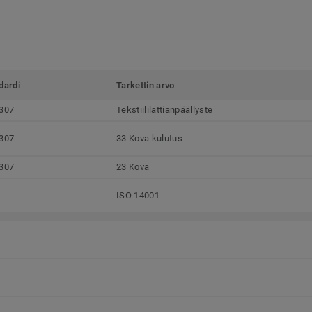
dardi
Tarkettin arvo
307
Tekstiililattianpäällyste
307
33 Kova kulutus
307
23 Kova
ISO 14001