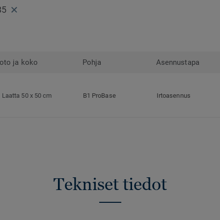
85
oto ja koko
Pohja
Asennustapa
Laatta 50 x 50 cm
B1 ProBase
Irtoasennus
Tekniset tiedot