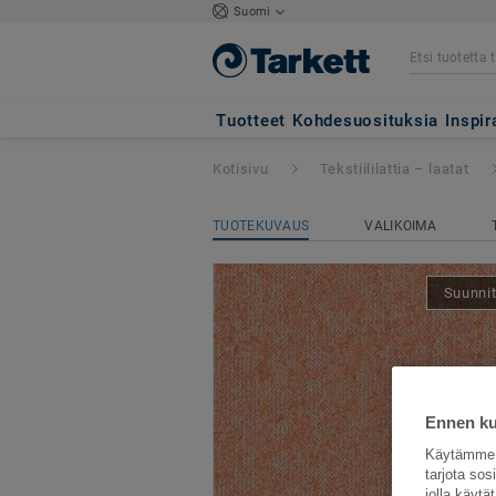
Suomi
Essence Roots
- 
Tuotteet
Kohdesuosituksia
Inspir
Kotisivu
Tekstiililattia – laatat
TUOTEKUVAUS
VALIKOIMA
Suunnit
Ennen kui
Käytämme e
tarjota so
jolla käyt