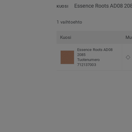
Essence Roots AD08 20
KUOSI
1 vaihtoehto
Kuosi
Mu
Essence Roots AD08
2085
Tuotenumero
712137003