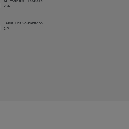
M1-todistus - EcoBase
PDF
Tekstuurit 3d-käyttöön
ZIP