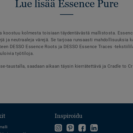
Lue lisää Essence Pure
oostuu kolmesta toisiaan täydentävästä mallistosta. Essence 
yjä ja neutraaleja värejä. Se tarjoaa runsaasti mahdollisuuksia k
yhteen DESSO Essence Roots ja DESSO Essence Traces -tekstiilila
uloivia työtiloja.
-taustalla, saadaan aikaan täysin kierrätettävä ja Cradle to Crad
it
Inspiroidu
Follow
Tutustu
Tykkää
Follow
malli