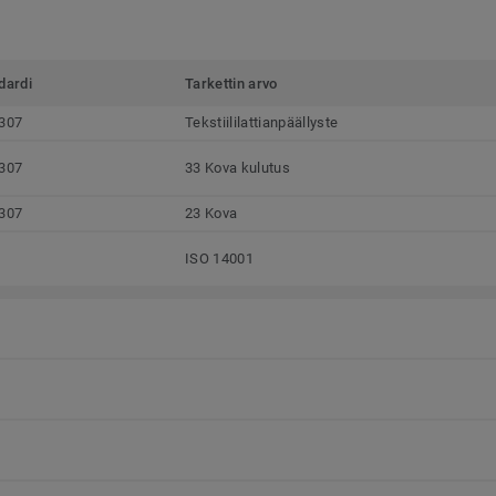
dardi
Tarkettin arvo
307
Tekstiililattianpäällyste
307
33 Kova kulutus
307
23 Kova
ISO 14001