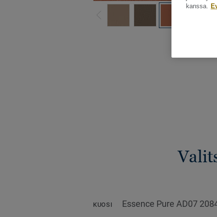
kanssa.
E
Katso kaikki ku
Valit
Essence Pure AD07 208
KUOSI