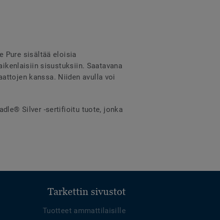
Pure sisältää eloisia
aikenlaisiin sisustuksiin. Saatavana
attojen kanssa. Niiden avulla voi
le® Silver -sertifioitu tuote, jonka
Tarkettin sivustot
Tuotteet ammattilaisille