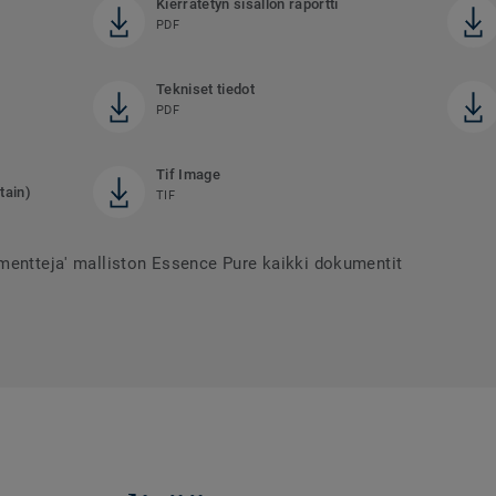
Kierrätetyn sisällön raportti
PDF
Tekniset tiedot
PDF
Tif Image
tain)
TIF
mentteja' malliston Essence Pure kaikki dokumentit