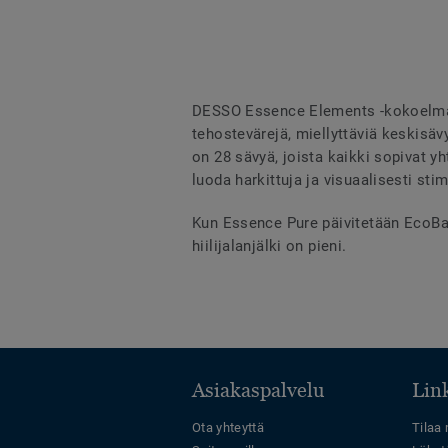
DESSO Essence Elements -kokoelma k
tehostevärejä, miellyttäviä keskisäv
on 28 sävyä, joista kaikki sopivat 
luoda harkittuja ja visuaalisesti stim
Kun Essence Pure päivitetään EcoBase
hiilijalanjälki on pieni.
Asiakaspalvelu
Link
Ota yhteyttä
Tilaa 