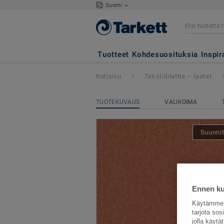
Suomi
Essence Pure
- E
Tuotteet
Kohdesuosituksia
Inspir
Kotisivu
Tekstiililattia – laatat
TUOTEKUVAUS
VALIKOIMA
Suunnit
Ennen kui
Käytämme e
tarjota so
jolla käyt