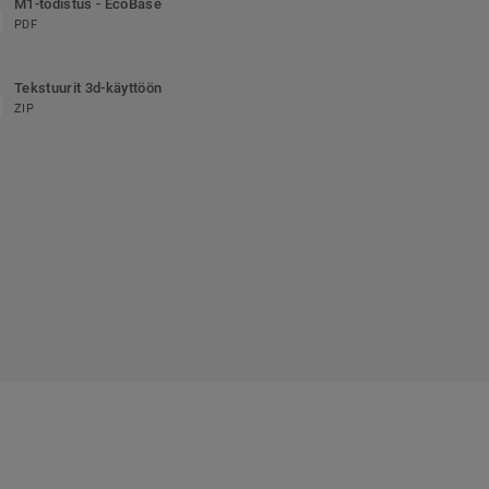
M1-todistus - EcoBase
PDF
Tekstuurit 3d-käyttöön
ZIP