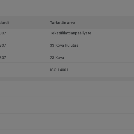
dardi
Tarkettin arvo
307
Tekstiililattianpäällyste
307
33 Kova kulutus
307
23 Kova
ISO 14001