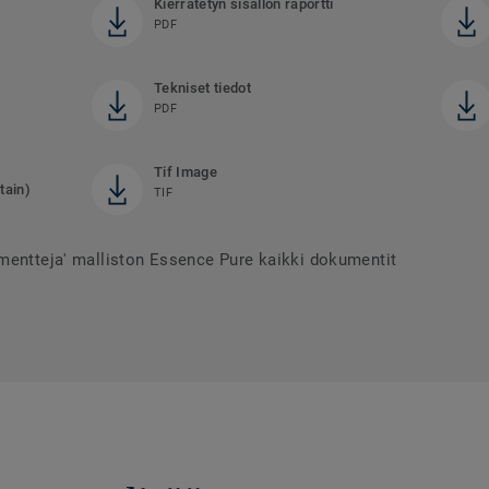
Kierrätetyn sisällön raportti
PDF
Tekniset tiedot
PDF
Tif Image
tain)
TIF
mentteja' malliston Essence Pure kaikki dokumentit