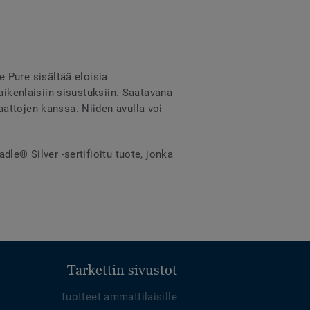
Pure sisältää eloisia
aikenlaisiin sisustuksiin. Saatavana
attojen kanssa. Niiden avulla voi
le® Silver -sertifioitu tuote, jonka
Tarkettin sivustot
Tuotteet ammattilaisille