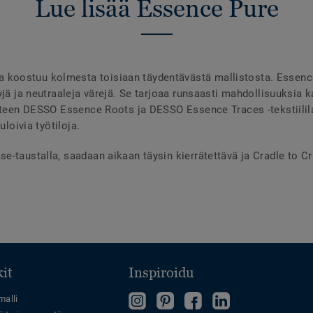
Lue lisää Essence Pure
oostuu kolmesta toisiaan täydentävästä mallistosta. Essence 
yjä ja neutraaleja värejä. Se tarjoaa runsaasti mahdollisuuksia k
yhteen DESSO Essence Roots ja DESSO Essence Traces -tekstiilila
uloivia työtiloja.
-taustalla, saadaan aikaan täysin kierrätettävä ja Cradle to Crad
it
Inspiroidu
Follow
Tutustu
Tykkää
Follow
malli