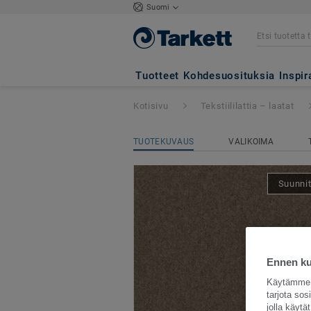
Suomi
Essence Pure
- E
Tuotteet
Kohdesuosituksia
Inspir
Kotisivu
Tekstiililattia – laatat
TUOTEKUVAUS
VALIKOIMA
Suunnit
Ennen kui
Käytämme e
tarjota so
jolla käyt