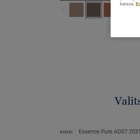
kanssa.
E
Katso kaikki ku
Valit
Essence Pure AD07 203
KUOSI