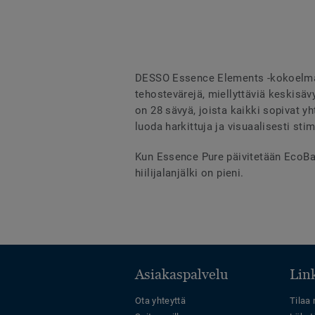
DESSO Essence Elements -kokoelma k
tehostevärejä, miellyttäviä keskisäv
on 28 sävyä, joista kaikki sopivat 
luoda harkittuja ja visuaalisesti stim
Kun Essence Pure päivitetään EcoBase
hiilijalanjälki on pieni.
Asiakaspalvelu
Link
Ota yhteyttä
Tilaa 