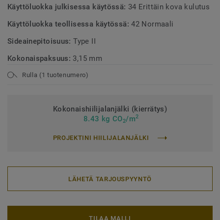
Käyttöluokka julkisessa käytössä:
34 Erittäin kova kulutus
Käyttöluokka teollisessa käytössä:
42 Normaali
Sideainepitoisuus:
Type II
Kokonaispaksuus:
3,15 mm
Rulla (1 tuotenumero)
Kokonaishiilijalanjälki (kierrätys)
2
8.43 kg CO
/m
2
PROJEKTINI HIILIJALANJÄLKI
LÄHETÄ TARJOUSPYYNTÖ
TILAA MALLI