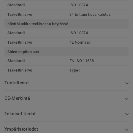
Standardi
ISO 10874
Tarkettin arvo
34 Erittäin kova kulutus
Käyttöluokka teollisessa käytössä
Standardi
ISO 10874
Tarkettin arvo
42 Normaali
Sideainepitoisuus
Standardi
EN ISO 11638
Tarkettin arvo
Type II
Tuotetiedot
CE-Merkintä
Tekniset tiedot
Ympäristötiedot