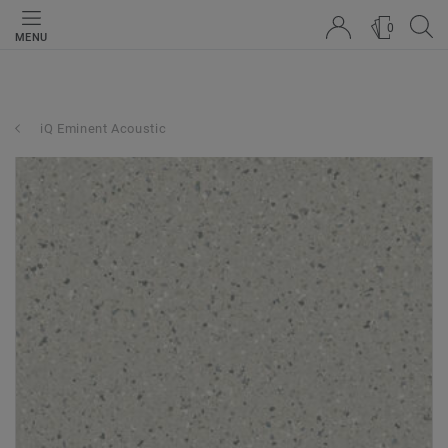
0
MENU
iQ Eminent Acoustic