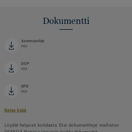
Dokumentti
Asennusohje
PDF
DOP
PDF
EPD
PDF
Katso lisää
Löydät helposti kohdasta 'Etsi dokumentteja' malliston
DESSO & Patricia Urquiola kaikki dokumentit