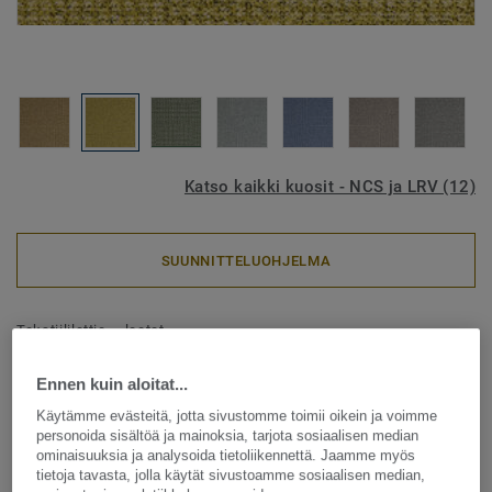
Katso kaikki kuosit - NCS ja LRV (12)
SUUNNITTELUOHJELMA
Tekstiililattia – laatat
DESSO & Patricia Urquiola -
Ennen kuin aloitat...
Desso Urquiola AD03 6218-V
Käytämme evästeitä, jotta sivustomme toimii oikein ja voimme
B8 50x50
personoida sisältöä ja mainoksia, tarjota sosiaalisen median
ominaisuuksia ja analysoida tietoliikennettä. Jaamme myös
tietoja tavasta, jolla käytät sivustoamme sosiaalisen median,