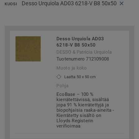
Desso Urquiola AD03 6218-V B8 50x50
KUOSI
Desso Urquiola AD03
6218-V B8 50x50
DESSO & Patricia Urquiola
Tuotenumero 712109008
Muoto ja koko
Laatta 50 x 50 cm
Pohja
EcoBase – 100 %
kierrätettävissä, sisältää
jopa 91 % kierrätettyjä ja
biopohjaisia raaka-aineita -
Kierrätetty sisältö on
Lloyds Registerin
verifioimaa