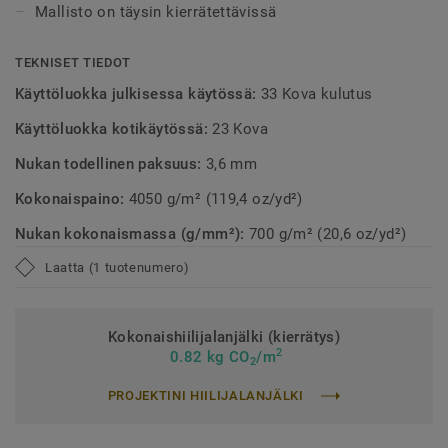
Mallisto on täysin kierrätettävissä
TEKNISET TIEDOT
Käyttöluokka julkisessa käytössä:
33 Kova kulutus
Käyttöluokka kotikäytössä:
23 Kova
Nukan todellinen paksuus:
3,6 mm
Kokonaispaino:
4050 g/m² (119,4 oz/yd²)
Nukan kokonaismassa (g/mm²):
700 g/m² (20,6 oz/yd²)
Laatta (1 tuotenumero)
Kokonaishiilijalanjälki (kierrätys)
2
0.82 kg CO
/m
2
PROJEKTINI HIILIJALANJÄLKI