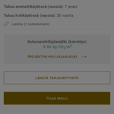
Takuu ammattikäytössä (vuosia):
7 years
Takuu kotikäytössä (vuosia):
20 vuotta
Lankku (1 tuotenumero)
Kokonaishiilijalanjälki (kierrätys)
2
5.66 kg CO
/m
2
PROJEKTINI HIILIJALANJÄLKI
LÄHETÄ TARJOUSPYYNTÖ
TILAA MALLI