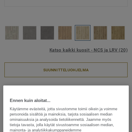
Katso kaikki kuosit - NCS ja LRV (20)
SUUNNITTELUOHJELMA
LVT-vinyylilankut
Elegance Rigid 55 - Season Oak
Ennen kuin aloitat...
BEIGE
Käytämme evästeitä, jotta sivustomme toimii oikein ja voimme
personoida sisältöä ja mainoksia, tarjota sosiaalisen median
ominaisuuksia ja analysoida tietoliikennettä. Jaamme myös
Elegance Rigid 55 on valikoimamme uusin modulaarinen
tietoja tavasta, jolla käytät sivustoamme sosiaalisen median,
lukkoponttivinyyli. Se on erinomainen vaihtoehto sinulle,
mainonta- ja analytiikkakumppaneidemme