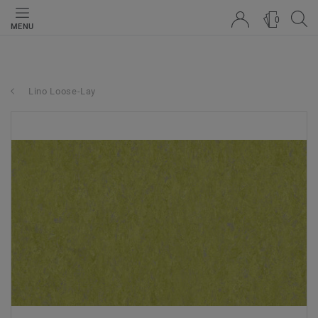
0
MENU
Lino Loose-Lay