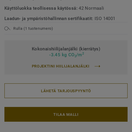
Käyttöluokka teollisessa käytössä:
42 Normaali
Laadun- ja ympäristöhallinnan sertifikaatit:
ISO 14001
Rulla (1 tuotenumero)
Kokonaishiilijalanjälki (kierrätys)
2
-3.45 kg CO
/m
2
PROJEKTINI HIILIJALANJÄLKI
LÄHETÄ TARJOUSPYYNTÖ
TILAA MALLI