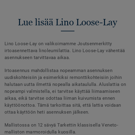
Lue lisää Lino Loose-Lay
Lino Loose-Lay on valikoimamme Joutsenmerkitty
irtoasennettava linoleumilattia. Lino Loose-Lay vähentää
asennukseen tarvittavaa aikaa.
Irtoasennus mahdollistaa nopeamman asennuksen
uudiskohteisiin ja esimerkiksi remonttikohteisiin joihin
halutaan uutta ilmettä nopealla aikataululla. Aluslattia on
nopeampi valmistella, ei tarvitse käyttää liimaamiseen
aikaa, eikä tarvitse odottaa liiman kuivumista ennen
käyttöönottoa. Tämä tarkoittaa sitä, että lattia voidaan
ottaa käyttöön heti asennuksen jälkeen.
Mallistossa on 12 sävyä Tarkettin klassisella Veneto-
malliston marmoroidulla kuosilla.