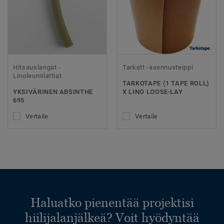
Hitsauslangat -
Tarkett -asennusteippi
Linoleumilattiat
TARKOTAPE (1 TAPE ROLL)
YKSIVÄRINEN ABSINTHE
X LINO LOOSE-LAY
695
Vertaile
Vertaile
Haluatko pienentää projektisi
hiilijalanjälkeä? Voit hyödyntää