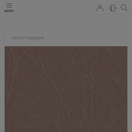
0
MENU
DESSO Flagstone