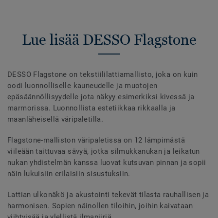
Lue lisää DESSO Flagstone
DESSO Flagstone on tekstiililattiamallisto, joka on kuin
oodi luonnolliselle kauneudelle ja muotojen
epäsäännöllisyydelle jota näkyy esimerkiksi kivessä ja
marmorissa. Luonnollista estetiikkaa rikkaalla ja
maanläheisellä väripaletilla.
Flagstone-malliston väripaletissa on 12 lämpimästä
viileään taittuvaa sävyä, jotka silmukkanukan ja leikatun
nukan yhdistelmän kanssa luovat kutsuvan pinnan ja sopii
näin lukuisiin erilaisiin sisustuksiin.
Lattian ulkonäkö ja akustointi tekevät tilasta rauhallisen ja
harmonisen. Sopien näinollen tiloihin, joihin kaivataan
viihtyisää ja ylellistä ilmapiiriä.