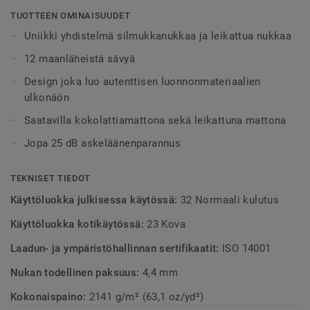
Flagstone-malliston väripaletissa on 12 lämpimästä
TUOTTEEN OMINAISUUDET
viileään taittuvaa sävyä, jotka silmukkanukan ja leikatun
Uniikki yhdistelmä silmukkanukkaa ja leikattua nukkaa
nukan yhdistelmän kanssa luovat kutsuvan pinnan ja sopii
12 maanläheistä sävyä
näin lukuisiin erilaisiin sisustuksiin.
Design joka luo autenttisen luonnonmateriaalien
Lattian ulkonäkö ja akustointi tekevät tilasta rauhallisen ja
ulkonäön
harmonisen. Sopien näinollen tiloihin, joihin kaivataan
Saatavilla kokolattiamattona sekä leikattuna mattona
viihtyisää ja ylellistä ilmapiiriä.
Jopa 25 dB askeläänenparannus
TEKNISET TIEDOT
Käyttöluokka julkisessa käytössä:
32 Normaali kulutus
Käyttöluokka kotikäytössä:
23 Kova
Laadun- ja ympäristöhallinnan sertifikaatit:
ISO 14001
Nukan todellinen paksuus:
4,4 mm
Kokonaispaino:
2141 g/m² (63,1 oz/yd²)