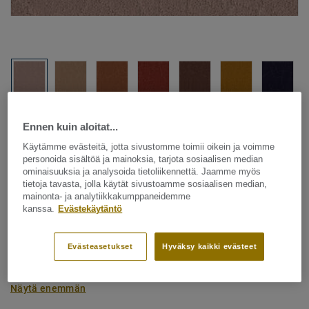
Katso kaikki kuosit - NCS ja LRV (12)
Ennen kuin aloitat...
Käytämme evästeitä, jotta sivustomme toimii oikein ja voimme
Tekstiililattia – rullatavara
personoida sisältöä ja mainoksia, tarjota sosiaalisen median
DESSO Flagstone - Desso
ominaisuuksia ja analysoida tietoliikennettä. Jaamme myös
tietoja tavasta, jolla käytät sivustoamme sosiaalisen median,
Flagstone AC22 1708-V T1 400
mainonta- ja analytiikkakumppaneidemme
kanssa.
Evästekäytäntö
DESSO Flagstone on tekstiililattiamallisto, joka on kuin
oodi luonnolliselle kauneudelle ja muotojen
Evästeasetukset
Hyväksy kaikki evästeet
epäsäännöllisyydelle jota näkyy esimerkiksi kivessä ja
marmorissa. Luonnollista estetiikkaa rikkaalla ja
Näytä enemmän
maanläheisellä väripaletilla.