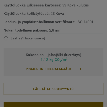
Käyttöluokka julkisessa käytössä:
33 Kova kulutus
Käyttöluokka kotikäytössä:
23 Kova
Laadun- ja ympäristöhallinnan sertifikaatit:
ISO 14001
Nukan todellinen paksuus:
2,8 mm
Laatta (1 tuotenumero)
Kokonaishiilijalanjälki (kierrätys)
2
1.12 kg CO
/m
2
PROJEKTINI HIILIJALANJÄLKI
LÄHETÄ TARJOUSPYYNTÖ