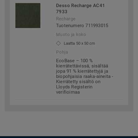
Desso Recharge AC41
7933
Recharge
Tuotenumero 711993015
Muoto ja koko
Laatta 50 x 50 cm
Pohja
EcoBase – 100 %
kierrätettävissä, sisältää
jopa 91 % kierrätettyjä ja
biopohjaisia raaka-aineita -
Kierrätetty sisältö on
Lloyds Registerin
verifioimaa