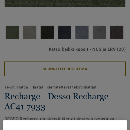
Katso kaikki kuosit - NCS ja LRV (20)
SUUNNITTELUOHJELMA
Tekstiililattia – laatat
|
Kierrätettävät tekstiililattiat
Recharge - Desso Recharge
AC41 7933
DESSO Recharge on aidosti kiertotalouteen perustuva
tuote, jonka ilmastojalanjälki on markkinoiden pienin.