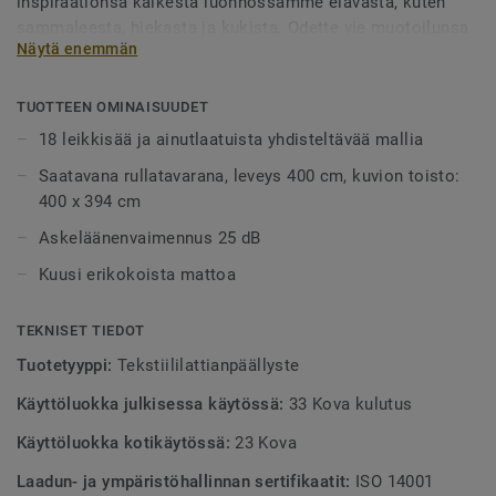
inspiraationsa kaikesta luonnossamme elävästä, kuten
sammaleesta, hiekasta ja kukista. Odette vie muotoilunsa
Näytä enemmän
avulla meidät vahvistavalle, stimuloivalle ja energiselle
matkalle luontoomme DESSO & Ex Nature -malliston
avulla.
TUOTTEEN OMINAISUUDET
18 leikkisää ja ainutlaatuista yhdisteltävää mallia
Malliston muotoilu muistuttaa luonnon vaikutuksesta sään
Saatavana rullatavarana, leveys 400 cm, kuvion toisto:
vaihteluihin. Kaikissa malliston lattioissa on luonnollisia
400 x 394 cm
valon ja varjon sävyjä. Väripaletti koostuu mullasta,
hiekasta, sammaleesta, puuhiilestä ja violetin sävyistä.
Askeläänenvaimennus 25 dB
Kuusi erikokoista mattoa
DESSO & Ex Nature sopii erinomaisesti toimistoihin ja
hotelleihin, joissa luonnon inspiroima mallisto saa aikaan
harmonisen tunnelman.
TEKNISET TIEDOT
Tuotetyyppi:
Tekstiililattianpäällyste
Käyttöluokka julkisessa käytössä:
33 Kova kulutus
Käyttöluokka kotikäytössä:
23 Kova
Laadun- ja ympäristöhallinnan sertifikaatit:
ISO 14001