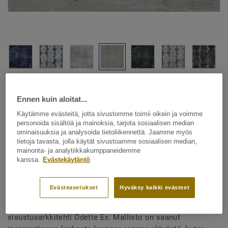
Katso kaikki kuosit - NCS ja LRV (18)
Ennen kuin aloitat...
Tekstiililattia – rullatavara
Käytämme evästeitä, jotta sivustomme toimii oikein ja voimme
DESSO & Ex Nature - Desso
personoida sisältöä ja mainoksia, tarjota sosiaalisen median
ominaisuuksia ja analysoida tietoliikennettä. Jaamme myös
&Ex Nature AC35 9980-202-V
tietoja tavasta, jolla käytät sivustoamme sosiaalisen median,
mainonta- ja analytiikkakumppaneidemme
T1 400
kanssa.
Evästekäytäntö
Evästeasetukset
Hyväksy kaikki evästeet
DESSO & Ex Nature -lattian on suunnitellut
sisustusarkkitehti Odette Ex. Mallisto on saanut