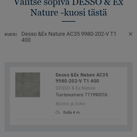
Valitse sopiva DESSO & Ex
Nature -kuosi tästä
Desso &Ex Nature AC35 9980-202-V T1
KUOSI
400
Desso &Ex Nature AC35
9980-202-V T1 400
DESSO & Ex Nature
Tuotenumero 711990016
Muoto ja koko
Rulla 4 m