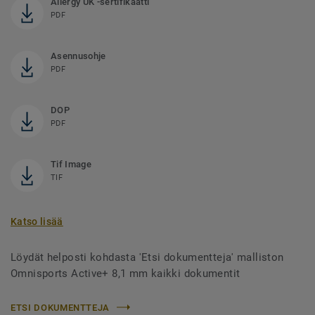
Allergy UK -sertifikaatti
PDF
Asennusohje
PDF
DOP
PDF
Tif Image
TIF
Katso lisää
Löydät helposti kohdasta 'Etsi dokumentteja' malliston
Omnisports Active+ 8,1 mm kaikki dokumentit
ETSI DOKUMENTTEJA