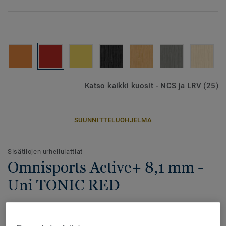
Katso kaikki kuosit - NCS ja LRV (25)
SUUNNITTELUOHJELMA
Sisätilojen urheilulattiat
Omnisports Active+ 8,1 mm -
Uni TONIC RED
Omnisports Active+ on pistejoustava urheilulattia
korkealla kulutuksenkestolla ja optimaalisella