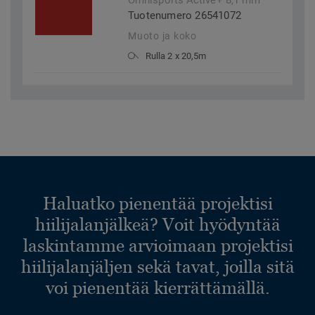
Omnisports Active+ 8,1 mm
Tuotenumero 26541072
Muoto ja koko
Rulla 2 x 20,5m
Haluatko pienentää projektisi
hiilijalanjälkeä? Voit hyödyntää
laskintamme arvioimaan projektisi
hiilijalanjäljen sekä tavat, joilla sitä
voi pienentää kierrättämällä.