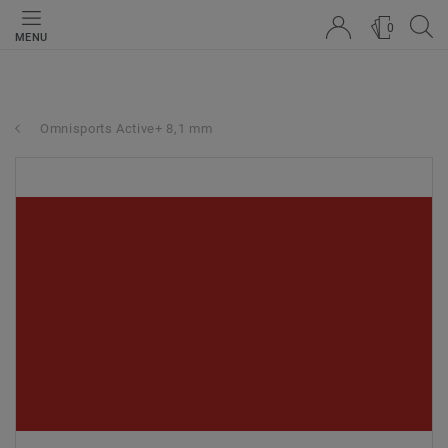
0
MENU
Omnisports Active+ 8,1 mm