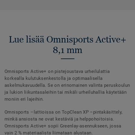
Lue lisää Omnisports Active+
8,1 mm
Omnisports Active+ on pistejoustava urheilulattia
korkealla kulutuksenkestolla ja optimaalisella
askelmukavuudella. Se on erinomainen valinta peruskoulun
ja lukion liikuntasaleihin tai mikäli urheiluhallia käytetään
moniin eri lajeihin.
Omnisports –lattioissa on TopClean XP –pintakäsittely,
minkä ansiosta ne ovat kestäviä ja helppohoitoisia.
Omnisports Active+ sopii Greenlay-asennukseen, jossa
vain 2 % materiaalista liimataan alustaan.