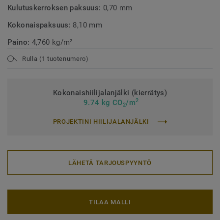
Kulutuskerroksen paksuus:
0,70 mm
Kokonaispaksuus:
8,10 mm
Paino:
4,760 kg/m²
Rulla (1 tuotenumero)
Kokonaishiilijalanjälki (kierrätys)
2
9.74 kg CO
/m
2
PROJEKTINI HIILIJALANJÄLKI
LÄHETÄ TARJOUSPYYNTÖ
TILAA MALLI