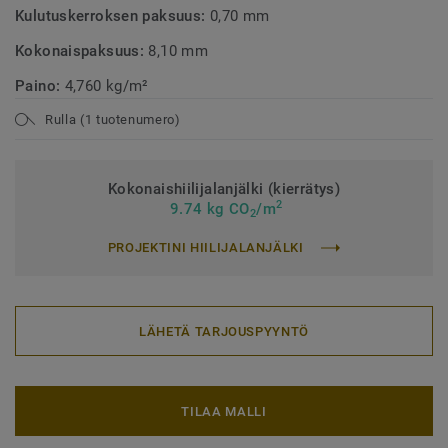
Kulutuskerroksen paksuus:
0,70 mm
Kokonaispaksuus:
8,10 mm
Paino:
4,760 kg/m²
Rulla (1 tuotenumero)
Kokonaishiilijalanjälki (kierrätys)
2
9.74 kg CO
/m
2
PROJEKTINI HIILIJALANJÄLKI
LÄHETÄ TARJOUSPYYNTÖ
TILAA MALLI