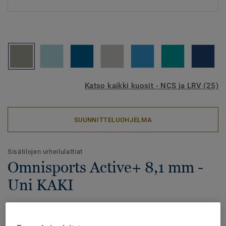
Katso kaikki kuosit - NCS ja LRV (25)
SUUNNITTELUOHJELMA
Sisätilojen urheilulattiat
Omnisports Active+ 8,1 mm -
Uni KAKI
Omnisports Active+ on pistejoustava urheilulattia
korkealla kulutuksenkestolla ja optimaalisella