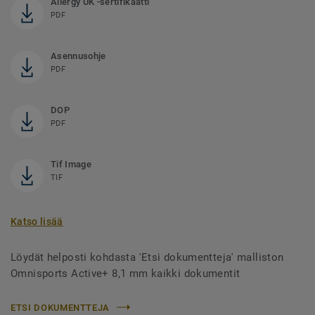
Allergy UK -sertifikaatti
PDF
Asennusohje
PDF
DOP
PDF
Tif Image
TIF
Katso lisää
Löydät helposti kohdasta 'Etsi dokumentteja' malliston
Omnisports Active+ 8,1 mm kaikki dokumentit
ETSI DOKUMENTTEJA