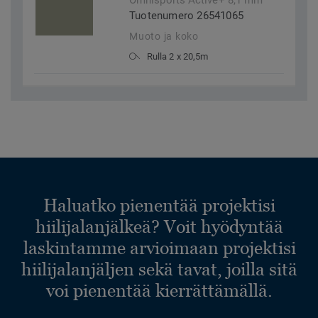
Omnisports Active+ 8,1 mm
Tuotenumero 26541065
Muoto ja koko
Rulla 2 x 20,5m
Haluatko pienentää projektisi
hiilijalanjälkeä? Voit hyödyntää
laskintamme arvioimaan projektisi
hiilijalanjäljen sekä tavat, joilla sitä
voi pienentää kierrättämällä.