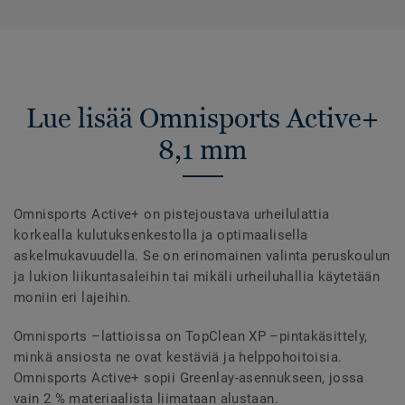
Lue lisää Omnisports Active+
8,1 mm
Omnisports Active+ on pistejoustava urheilulattia
korkealla kulutuksenkestolla ja optimaalisella
askelmukavuudella. Se on erinomainen valinta peruskoulun
ja lukion liikuntasaleihin tai mikäli urheiluhallia käytetään
moniin eri lajeihin.
Omnisports –lattioissa on TopClean XP –pintakäsittely,
minkä ansiosta ne ovat kestäviä ja helppohoitoisia.
Omnisports Active+ sopii Greenlay-asennukseen, jossa
vain 2 % materiaalista liimataan alustaan.