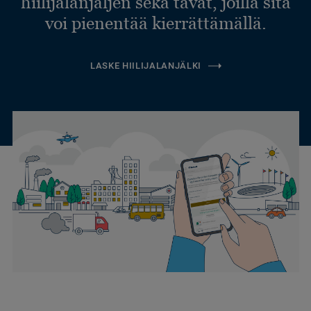
hiilijalanjäljen sekä tavat, joilla sitä
voi pienentää kierrättämällä.
LASKE HIILIJALANJÄLKI