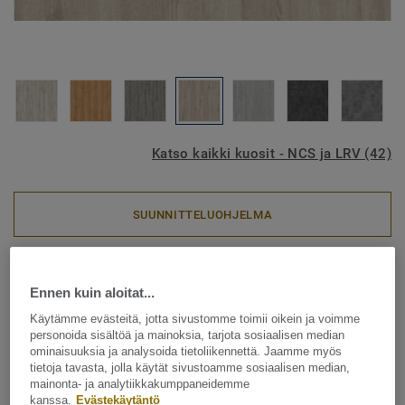
Katso kaikki kuosit - NCS ja LRV (42)
SUUNNITTELUOHJELMA
LVT-vinyylilankut
iD Inspiration Click Solid 30 -
Ennen kuin aloitat...
Käytämme evästeitä, jotta sivustomme toimii oikein ja voimme
Scandinavian Oak MEDIUM
personoida sisältöä ja mainoksia, tarjota sosiaalisen median
ominaisuuksia ja analysoida tietoliikennettä. Jaamme myös
BEIGE
tietoja tavasta, jolla käytät sivustoamme sosiaalisen median,
mainonta- ja analytiikkakumppaneidemme
iD Inspiration Click tarjoaa nopean ja helpon asennuksen
kanssa.
Evästekäytäntö