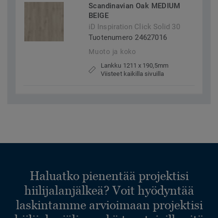
Scandinavian Oak MEDIUM
BEIGE
iD Inspiration Click Solid 30
Tuotenumero 24627016
Muoto ja koko
Lankku 1211 x 190,5mm
Viisteet kaikilla sivuilla
Haluatko pienentää projektisi
hiilijalanjälkeä? Voit hyödyntää
laskintamme arvioimaan projektisi