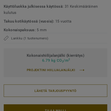
Käyttöluokka julkisessa käytössä:
31 Keskimääräinen
kulutus
Takuu kotikäytössä (vuosia):
15 vuotta
Kokonaispaksuus:
5 mm
Lankku (1 tuotenumero)
Kokonaishiilijalanjälki (kierrätys)
2
6.79 kg CO
/m
2
PROJEKTINI HIILIJALANJÄLKI
LÄHETÄ TARJOUSPYYNTÖ
TILAA MALLI