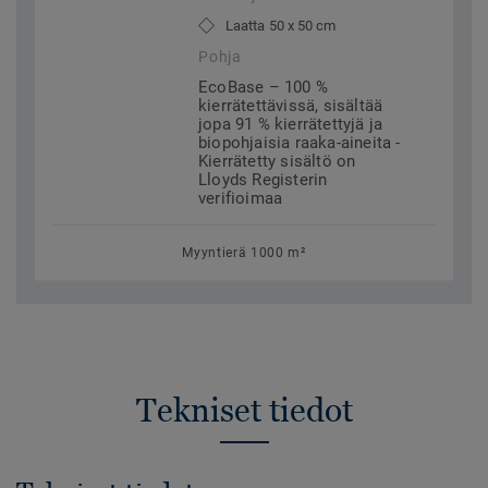
Laatta 50 x 50 cm
Pohja
EcoBase – 100 %
kierrätettävissä, sisältää
jopa 91 % kierrätettyjä ja
biopohjaisia raaka-aineita -
Kierrätetty sisältö on
Lloyds Registerin
verifioimaa
Myyntierä 1000 m²
Tekniset tiedot