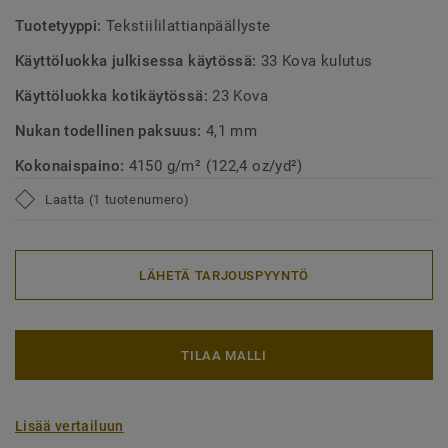
Tuotetyyppi:
Tekstiililattianpäällyste
Käyttöluokka julkisessa käytössä:
33 Kova kulutus
Käyttöluokka kotikäytössä:
23 Kova
Nukan todellinen paksuus:
4,1 mm
Kokonaispaino:
4150 g/m² (122,4 oz/yd²)
Laatta (1 tuotenumero)
LÄHETÄ TARJOUSPYYNTÖ
TILAA MALLI
Lisää vertailuun