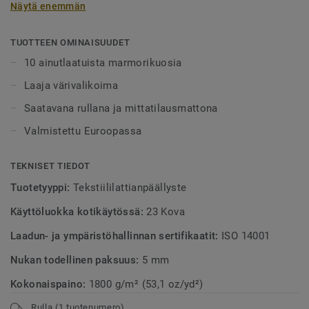
Näytä enemmän
kymmenen erilaista marmorikuosia, joista jokaisella on
omat ainutlaatuiset värit ja kuviot.
TUOTTEEN OMINAISUUDET
Saatavana rullanaa tai mittatilausmattona.
10 ainutlaatuista marmorikuosia
Mittatilausmatot ovat saatavilla laajassa valikoimassa
Laaja värivalikoima
kokoja ja vahvoja geometrisia muotoja, kuten ympyröitä,
kolmioita, suorakulmioita ja kuusikulmioita.
Saatavana rullana ja mittatilausmattona
Valmistettu Euroopassa
TEKNISET TIEDOT
Tuotetyyppi:
Tekstiililattianpäällyste
Käyttöluokka kotikäytössä:
23 Kova
Laadun- ja ympäristöhallinnan sertifikaatit:
ISO 14001
Nukan todellinen paksuus:
5 mm
Kokonaispaino:
1800 g/m² (53,1 oz/yd²)
Rulla (1 tuotenumero)