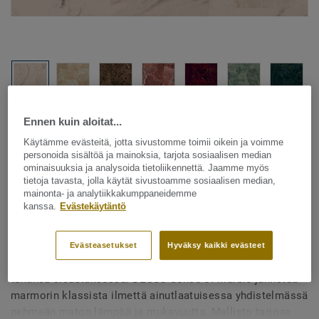
Katso kaikki kuosit - NCS ja LRV (10)
Ennen kuin aloitat...
Käytämme evästeitä, jotta sivustomme toimii oikein ja voimme
personoida sisältöä ja mainoksia, tarjota sosiaalisen median
Tekstiililattia – rullatavara
ominaisuuksia ja analysoida tietoliikennettä. Jaamme myös
Sense of Marble - Sense Of
tietoja tavasta, jolla käytät sivustoamme sosiaalisen median,
mainonta- ja analytiikkakumppaneidemme
Marble AA81 1269
kanssa.
Evästekäytäntö
Evästeasetukset
Hyväksy kaikki evästeet
Marmori on materiaali, joka ilmentää ylellisyyttä missä
tahansa sisustuksessa. DESSO Sense of Marble juhlistaa
marmorin klassista ilmettä ainutlaatuisessa yhdistelmässä
pehmeän maton lämpöä ja mukavuutta. Mallisto tarjoaa