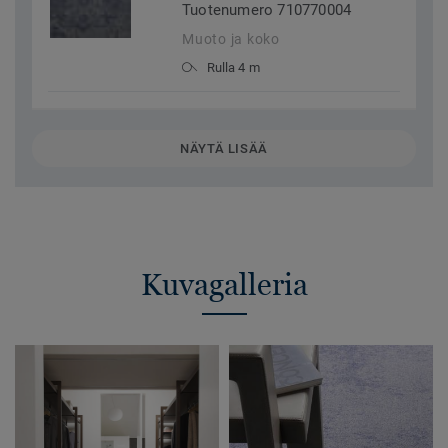
Tuotenumero 710770004
Muoto ja koko
Rulla 4 m
NÄYTÄ LISÄÄ
Kuvagalleria