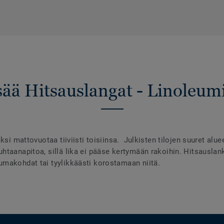
sää Hitsauslangat - Linoleumi
ksi mattovuotaa tiiviisti toisiinsa. Julkisten tilojen suuret alu
taanapitoa, sillä lika ei pääse kertymään rakoihin. Hitsauslanko
makohdat tai tyylikkäästi korostamaan niitä.