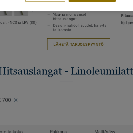
TUOTTEEN OMINAISUUDET
TEKNI
tyylikkäästi korostamaan niitä.
Kuumahitsaus
Kokon
Yksi- ja moniväriset
Pituus
hitsauslangat
osit - NCS ja LRV (88)
Kpl per
Design-mahdollisuudet: häivytä
tai korosta
LÄHETÄ TARJOUSPYYNTÖ
Hitsauslangat - Linoleumilatt
E 700
oto ja koko
Pakkaus
Malli/sävy