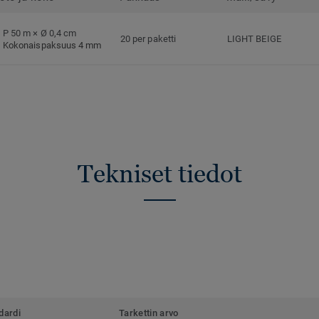
P 50 m × Ø 0,4 cm
20 per paketti
LIGHT BEIGE
Kokonaispaksuus 4 mm
Tekniset tiedot
dardi
Tarkettin arvo