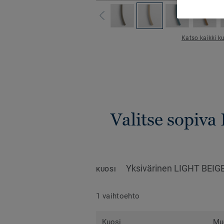
Katso kaikki ku
Valitse sopiva 
Yksivärinen LIGHT BEIG
KUOSI
1 vaihtoehto
Kuosi
Mu