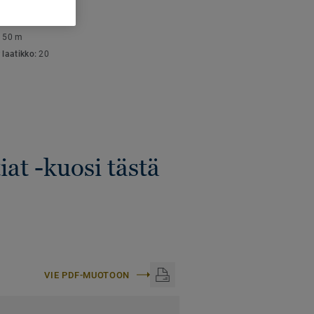
SET TIEDOT
aispaksuus:
4 mm
:
50 m
 laatikko:
20
iat -kuosi tästä
VIE PDF-MUOTOON