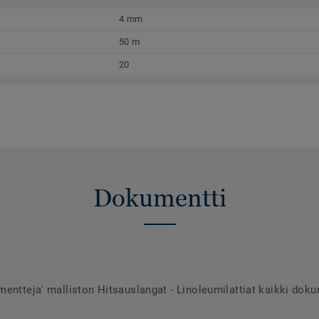
4 mm
50 m
20
Dokumentti
entteja' malliston Hitsauslangat - Linoleumilattiat kaikki doku