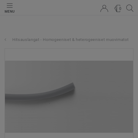
0
MENU
Hitsauslangat - Homogeeniset & heterogeeniset muovimatot