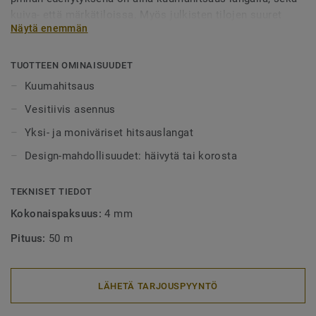
kuiva- että märkätiloissa. Myös julkisten tilojen suuret
Näytä enemmän
alueet tulee aina lankahitsata. Hitsatut saumat myös
helpottavat puhtaanapitoa, sillä lika ei pääse kertymään
rakoihin. Hitsauslankoja on saatavilla yksi- tai
TUOTTEEN OMINAISUUDET
monivärisenä, joko häivyttämään saumakohdat tai
Kuumahitsaus
tyylikkäästi korostamaan niitä.
Vesitiivis asennus
Yksi- ja moniväriset hitsauslangat
Design-mahdollisuudet: häivytä tai korosta
TEKNISET TIEDOT
Kokonaispaksuus:
4 mm
Pituus:
50 m
LÄHETÄ TARJOUSPYYNTÖ