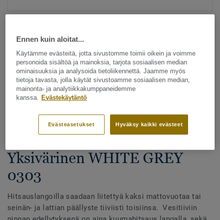
Ennen kuin aloitat...
Käytämme evästeitä, jotta sivustomme toimii oikein ja voimme
personoida sisältöä ja mainoksia, tarjota sosiaalisen median
ominaisuuksia ja analysoida tietoliikennettä. Jaamme myös
tietoja tavasta, jolla käytät sivustoamme sosiaalisen median,
Katso kaikki kuosit - NCS ja LRV (1096)
mainonta- ja analytiikkakumppaneidemme
kanssa.
Evästekäytäntö
Hitsauslangat
Hitsauslangat - Homogeeniset
Evästeasetukset
Hyväksy kaikki evästeet
& heterogeeniset muovimatot -
Yksivärinen WHITE GREY
0303
Hitsauslangoilla saadaan liitettyä kaksi mattovuotaa tai
seinän- ja lattian päällyste tiiviisti toisiinsa. Vesitiiviin
pinnan edellytyksenä on aina kuumahitsaus langalla, sekä