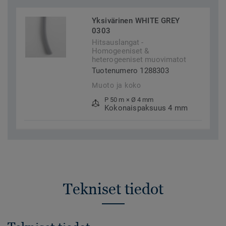
Yksivärinen WHITE GREY
0303
Hitsauslangat -
Homogeeniset &
heterogeeniset muovimatot
Tuotenumero 1288303
Muoto ja koko
P 50 m × Ø 4 mm
Kokonaispaksuus 4 mm
Tekniset tiedot