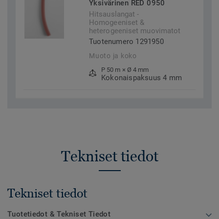
Yksivärinen RED 0950
Hitsauslangat -
Homogeeniset &
heterogeeniset muovimatot
Tuotenumero 1291950
Muoto ja koko
P 50 m × Ø 4 mm
Kokonaispaksuus 4 mm
Tekniset tiedot
Tekniset tiedot
Tuotetiedot & Tekniset Tiedot