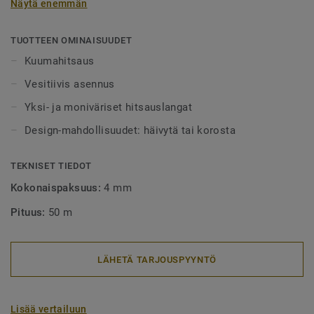
Näytä enemmän
alueet tulee aina lankahitsata. Hitsatut saumat myös
helpottavat puhtaanapitoa, sillä lika ei pääse kertymään
rakoihin. Hitsauslankoja on saatavilla yksi- tai
TUOTTEEN OMINAISUUDET
monivärisenä, joko häivyttämään saumakohdat tai
Kuumahitsaus
tyylikkäästi korostamaan niitä.
Vesitiivis asennus
Yksi- ja moniväriset hitsauslangat
Design-mahdollisuudet: häivytä tai korosta
TEKNISET TIEDOT
Kokonaispaksuus:
4 mm
Pituus:
50 m
LÄHETÄ TARJOUSPYYNTÖ
Lisää vertailuun