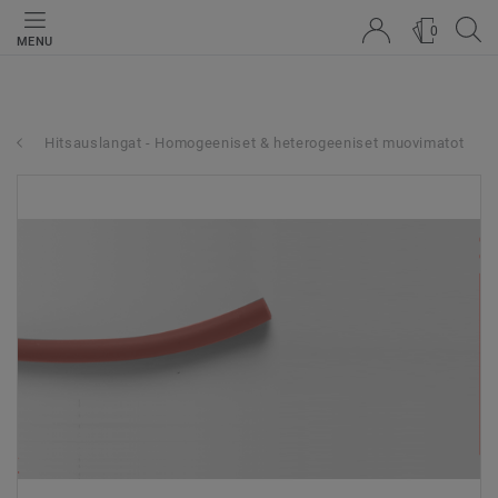
0
MENU
Hitsauslangat - Homogeeniset & heterogeeniset muovimatot