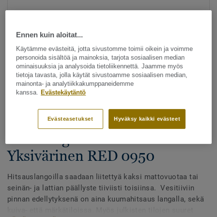
Ennen kuin aloitat...
Käytämme evästeitä, jotta sivustomme toimii oikein ja voimme
personoida sisältöä ja mainoksia, tarjota sosiaalisen median
ominaisuuksia ja analysoida tietoliikennettä. Jaamme myös
tietoja tavasta, jolla käytät sivustoamme sosiaalisen median,
Katso kaikki kuosit - NCS ja LRV (1096)
mainonta- ja analytiikkakumppaneidemme
kanssa.
Evästekäytäntö
Hitsauslangat
Hitsauslangat - Homogeeniset
Evästeasetukset
Hyväksy kaikki evästeet
& heterogeeniset muovimatot -
Yksivärinen RED 0950
Hitsauslangoilla saadaan liitettyä kaksi mattovuotaa tai
seinän- ja lattian päällyste tiiviisti toisiinsa. Vesitiiviin
pinnan edellytyksenä on aina kuumahitsaus langalla, sekä
kuiva- että märkätiloissa. Myös julkisten tilojen suuret