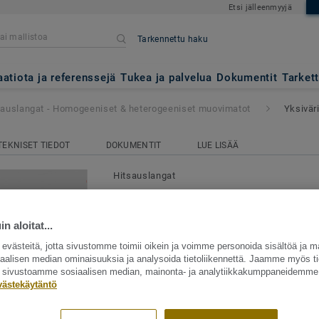
Etsi jälleenmyyjä
Tarkennettu haku
Homogeeniset & heterogeeniset 
 0376
aatiota ja referenssejä
Tukea ja palvelua
Dokumentit
Tarket
sauslangat - Homogeeniset & heterogeeniset muovimatot
Yksivär
TEKNISET TIEDOT
DOKUMENTIT
LUE LISÄÄ
Hitsauslangat
Hitsauslangat - Homogeen
heterogeeniset muovimato
n aloitat...
RED 0376
västeitä, jotta sivustomme toimii oikein ja voimme personoida sisältöä ja m
siaalisen median ominaisuuksia ja analysoida tietoliikennettä. Jaamme myös ti
Hitsauslangoilla saadaan liitettyä kaksi 
ät sivustoamme sosiaalisen median, mainonta- ja analytiikkakumppaneidemme
västekäytäntö
ja lattian päällyste tiiviisti toisiinsa. Ves
edellytyksenä on aina kuumahitsaus langa
Näytä enemmän