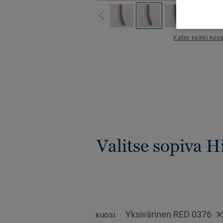
Katso kaikki kuos
Valitse sopiva 
Yksivärinen RED 0376
KUOSI