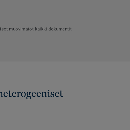
niset muovimatot kaikki dokumentit
heterogeeniset