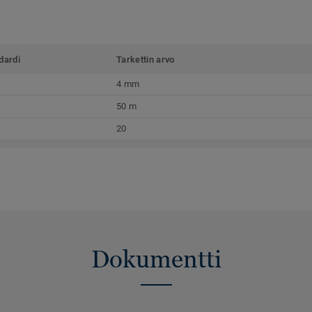
dardi
Tarkettin arvo
4 mm
50 m
20
Dokumentti