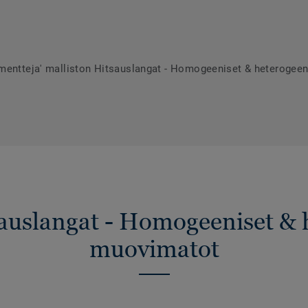
umentteja' malliston Hitsauslangat - Homogeeniset & heterogee
sauslangat - Homogeeniset & 
muovimatot