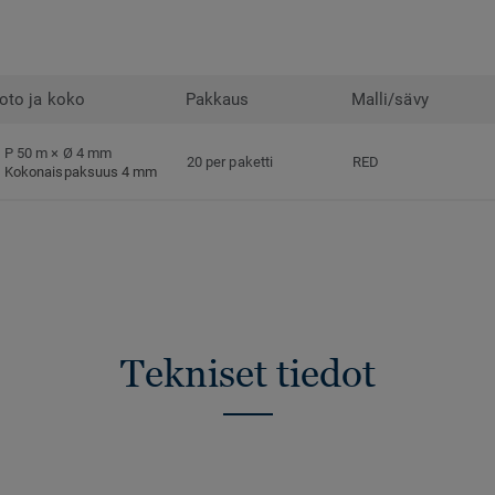
oto ja koko
Pakkaus
Malli/sävy
P 50 m × Ø 4 mm
20 per paketti
RED
Kokonaispaksuus 4 mm
Tekniset tiedot