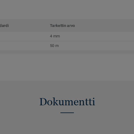
dardi
Tarkettin arvo
4 mm
50 m
Dokumentti