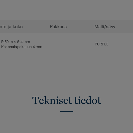
oto ja koko
Pakkaus
Malli/sävy
P 50 m × Ø 4 mm
PURPLE
Kokonaispaksuus 4 mm
Tekniset tiedot