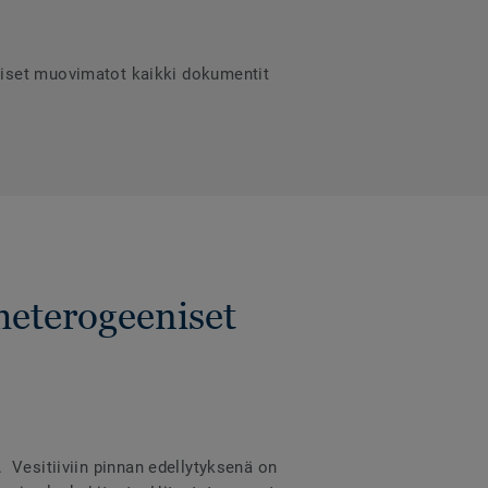
niset muovimatot kaikki dokumentit
heterogeeniset
a. Vesitiiviin pinnan edellytyksenä on