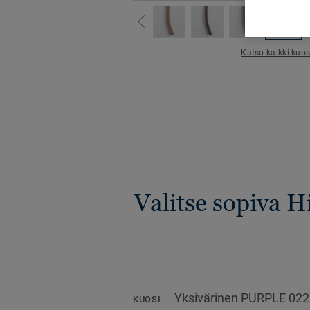
Katso kaikki kuos
Valitse sopiva 
Yksivärinen PURPLE 02
KUOSI