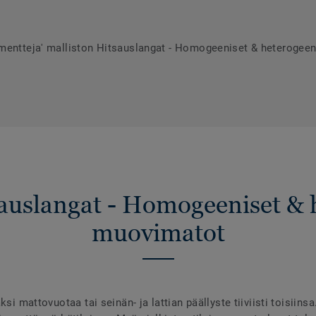
umentteja' malliston Hitsauslangat - Homogeeniset & heterogee
sauslangat - Homogeeniset & 
muovimatot
ksi mattovuotaa tai seinän- ja lattian päällyste tiiviisti toisiins