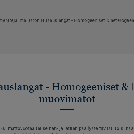
umentteja' malliston Hitsauslangat - Homogeeniset & heterogee
sauslangat - Homogeeniset & 
muovimatot
ksi mattovuotaa tai seinän- ja lattian päällyste tiiviisti toisiins