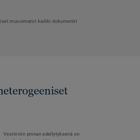
niset muovimatot kaikki dokumentit
heterogeeniset
a. Vesitiiviin pinnan edellytyksenä on