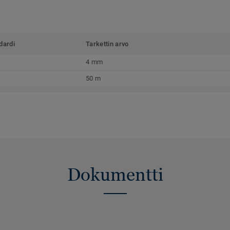
dardi
Tarkettin arvo
4 mm
50 m
Dokumentti