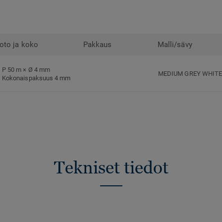
oto ja koko
Pakkaus
Malli/sävy
P 50 m × Ø 4 mm
MEDIUM GREY WHIT
Kokonaispaksuus 4 mm
Tekniset tiedot