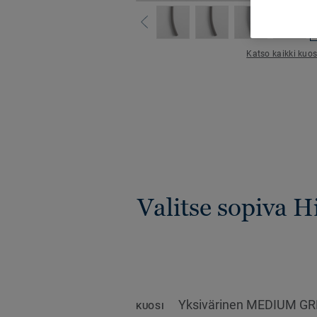
Katso kaikki kuos
Valitse sopiva 
Yksivärinen MEDIUM G
KUOSI