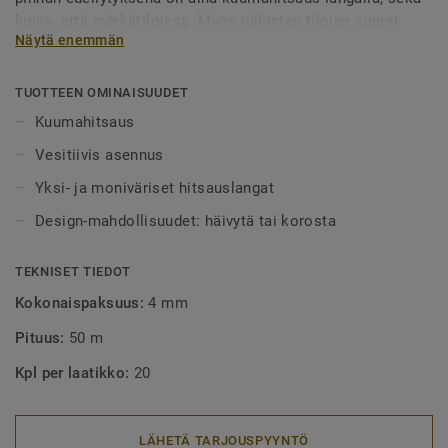
kuiva- että märkätiloissa. Myös julkisten tilojen suuret
Näytä enemmän
alueet tulee aina lankahitsata. Hitsatut saumat myös
helpottavat puhtaanapitoa, sillä lika ei pääse kertymään
rakoihin. Hitsauslankoja on saatavilla yksi- tai
TUOTTEEN OMINAISUUDET
monivärisenä, joko häivyttämään saumakohdat tai
Kuumahitsaus
tyylikkäästi korostamaan niitä.
Vesitiivis asennus
Yksi- ja moniväriset hitsauslangat
Design-mahdollisuudet: häivytä tai korosta
TEKNISET TIEDOT
Kokonaispaksuus:
4 mm
Pituus:
50 m
Kpl per laatikko:
20
LÄHETÄ TARJOUSPYYNTÖ