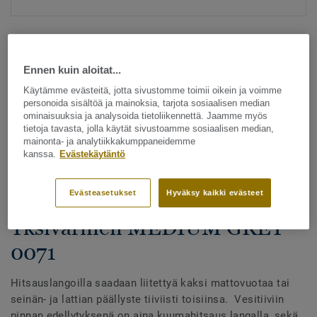
Ennen kuin aloitat...
Käytämme evästeitä, jotta sivustomme toimii oikein ja voimme
personoida sisältöä ja mainoksia, tarjota sosiaalisen median
ominaisuuksia ja analysoida tietoliikennettä. Jaamme myös
Katso kaikki kuosit - NCS ja LRV (1096)
tietoja tavasta, jolla käytät sivustoamme sosiaalisen median,
mainonta- ja analytiikkakumppaneidemme
kanssa.
Evästekäytäntö
Hitsauslangat
Hitsauslangat - Homogeeniset
Evästeasetukset
Hyväksy kaikki evästeet
& heterogeeniset muovimatot -
Yksivärinen MEDIUM GREY
0071
Hitsauslangoilla saadaan liitettyä kaksi mattovuotaa tai
seinän- ja lattian päällyste tiiviisti toisiinsa. Vesitiiviin
pinnan edellytyksenä on aina kuumahitsaus langalla, sekä