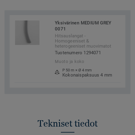
Yksivärinen MEDIUM GREY
0071
Hitsauslangat -
Homogeeniset &
heterogeeniset muovimatot
Tuotenumero 1294071
Muoto ja koko
P 50 m × Ø 4 mm
Kokonaispaksuus 4 mm
Tekniset tiedot