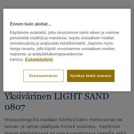
Ennen kuin aloitat...
Käytämme evästeitä, jotta sivustomme toimii oikein ja voimme
personoida sisältöä ja mainoksia, tarjota sosiaalisen median
ominaisuuksia ja analysoida tietoliikennettä. Jaamme myös
tietoja tavasta, jolla käytät sivustoamme sosiaalisen median,
Katso kaikki kuosit - NCS ja LRV (1096)
mainonta- ja analytiikkakumppaneidemme
kanssa.
Evästekäytäntö
Hitsauslangat
Hitsauslangat - Homogeeniset
Evästeasetukset
Hyväksy kaikki evästeet
& heterogeeniset muovimatot -
Yksivärinen LIGHT SAND
0807
Hitsauslangoilla saadaan liitettyä kaksi mattovuotaa tai
seinän- ja lattian päällyste tiiviisti toisiinsa. Vesitiiviin
pinnan edellytyksenä on aina kuumahitsaus langalla, sekä