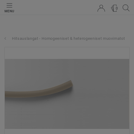
0
MENU
Hitsauslangat - Homogeeniset & heterogeeniset muovimatot