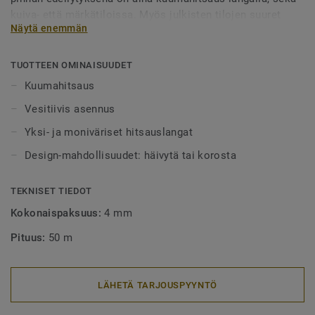
kuiva- että märkätiloissa. Myös julkisten tilojen suuret
Näytä enemmän
alueet tulee aina lankahitsata. Hitsatut saumat myös
helpottavat puhtaanapitoa, sillä lika ei pääse kertymään
rakoihin. Hitsauslankoja on saatavilla yksi- tai
TUOTTEEN OMINAISUUDET
monivärisenä, joko häivyttämään saumakohdat tai
Kuumahitsaus
tyylikkäästi korostamaan niitä.
Vesitiivis asennus
Yksi- ja moniväriset hitsauslangat
Design-mahdollisuudet: häivytä tai korosta
TEKNISET TIEDOT
Kokonaispaksuus:
4 mm
Pituus:
50 m
LÄHETÄ TARJOUSPYYNTÖ