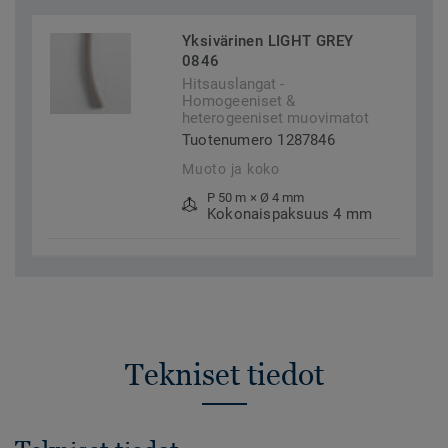
Yksivärinen LIGHT GREY
0846
Hitsauslangat -
Homogeeniset &
heterogeeniset muovimatot
Tuotenumero 1287846
Muoto ja koko
P 50 m × Ø 4 mm
Kokonaispaksuus 4 mm
Tekniset tiedot