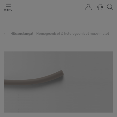
0
MENU
Hitsauslangat - Homogeeniset & heterogeeniset muovimatot