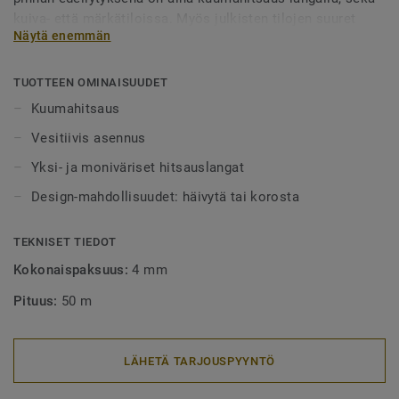
kuiva- että märkätiloissa. Myös julkisten tilojen suuret
Näytä enemmän
alueet tulee aina lankahitsata. Hitsatut saumat myös
helpottavat puhtaanapitoa, sillä lika ei pääse kertymään
rakoihin. Hitsauslankoja on saatavilla yksi- tai
TUOTTEEN OMINAISUUDET
monivärisenä, joko häivyttämään saumakohdat tai
Kuumahitsaus
tyylikkäästi korostamaan niitä.
Vesitiivis asennus
Yksi- ja moniväriset hitsauslangat
Design-mahdollisuudet: häivytä tai korosta
TEKNISET TIEDOT
Kokonaispaksuus:
4 mm
Pituus:
50 m
LÄHETÄ TARJOUSPYYNTÖ