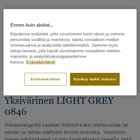
Ennen kuin aloitat...
Käytämme evästeitä, jotta sivustomme toimii oikein ja voimme
personoida sisältöä ja mainoksia, tarjota sosiaalisen median
ominaisuuksia ja analysoida tietoliikennettä. Jaamme myös
tietoja tavasta, jolla käytät sivustoamme sosiaalisen median,
Katso kaikki kuosit - NCS ja LRV (1096)
mainonta- ja analytiikkakumppaneidemme
kanssa.
Evästekäytäntö
Hitsauslangat
Hitsauslangat - Homogeeniset
Evästeasetukset
Hyväksy kaikki evästeet
& heterogeeniset muovimatot -
Yksivärinen LIGHT GREY
0846
Hitsauslangoilla saadaan liitettyä kaksi mattovuotaa tai
seinän- ja lattian päällyste tiiviisti toisiinsa. Vesitiiviin
pinnan edellytyksenä on aina kuumahitsaus langalla, sekä