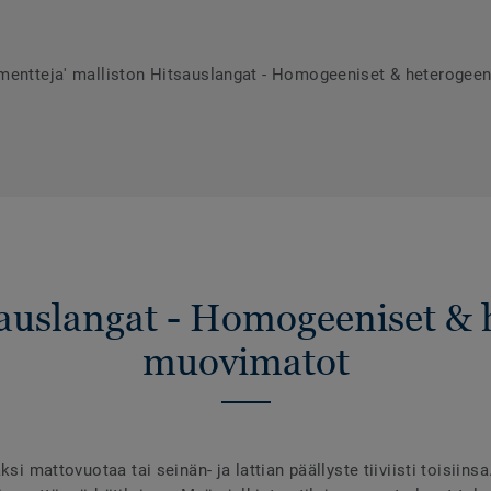
umentteja' malliston Hitsauslangat - Homogeeniset & heterogee
sauslangat - Homogeeniset & 
muovimatot
ksi mattovuotaa tai seinän- ja lattian päällyste tiiviisti toisiins