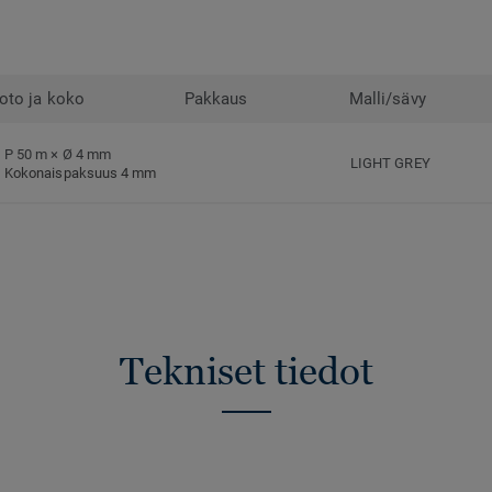
oto ja koko
Pakkaus
Malli/sävy
P 50 m × Ø 4 mm
LIGHT GREY
Kokonaispaksuus 4 mm
Tekniset tiedot