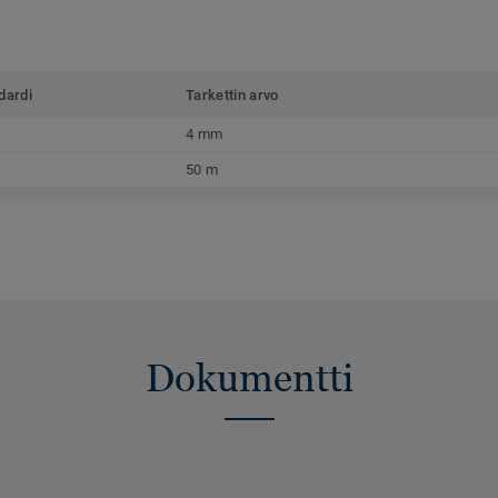
dardi
Tarkettin arvo
4 mm
50 m
Dokumentti