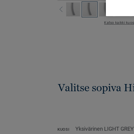
Katso kaikki kuos
Valitse sopiva 
Yksivärinen LIGHT GREY
KUOSI