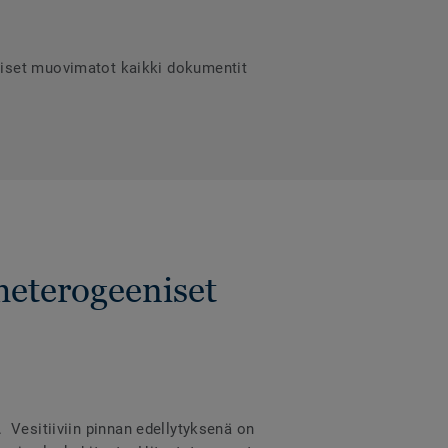
niset muovimatot kaikki dokumentit
heterogeeniset
a. Vesitiiviin pinnan edellytyksenä on