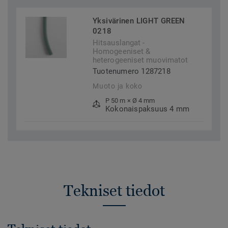
Yksivärinen LIGHT GREEN
0218
Hitsauslangat -
Homogeeniset &
heterogeeniset muovimatot
Tuotenumero 1287218
Muoto ja koko
P 50 m × Ø 4 mm
Kokonaispaksuus 4 mm
Tekniset tiedot