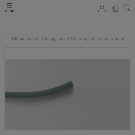
0
MENU
Hitsauslangat - Homogeeniset & heterogeeniset muovimatot