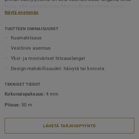
kuiva- että märkätiloissa. Myös julkisten tilojen suuret
Näytä enemmän
alueet tulee aina lankahitsata. Hitsatut saumat myös
helpottavat puhtaanapitoa, sillä lika ei pääse kertymään
rakoihin. Hitsauslankoja on saatavilla yksi- tai
TUOTTEEN OMINAISUUDET
monivärisenä, joko häivyttämään saumakohdat tai
Kuumahitsaus
tyylikkäästi korostamaan niitä.
Vesitiivis asennus
Yksi- ja moniväriset hitsauslangat
Design-mahdollisuudet: häivytä tai korosta
TEKNISET TIEDOT
Kokonaispaksuus:
4 mm
Pituus:
50 m
LÄHETÄ TARJOUSPYYNTÖ