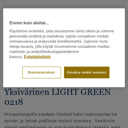
Ennen kuin aloitat...
Käytämme evästeitä, jotta sivustomme toimii oikein ja voimme
personoida sisältöä ja mainoksia, tarjota sosiaalisen median
ominaisuuksia ja analysoida tietoliikennettä. Jaamme myös
tietoja tavasta, jolla käytät sivustoamme sosiaalisen median,
Katso kaikki kuosit - NCS ja LRV (1096)
mainonta- ja analytiikkakumppaneidemme
kanssa.
Evästekäytäntö
Hitsauslangat
Hitsauslangat - Homogeeniset
Evästeasetukset
Hyväksy kaikki evästeet
& heterogeeniset muovimatot -
Yksivärinen LIGHT GREEN
0218
Hitsauslangoilla saadaan liitettyä kaksi mattovuotaa tai
seinän- ja lattian päällyste tiiviisti toisiinsa. Vesitiiviin
pinnan edellytyksenä on aina kuumahitsaus langalla, sekä