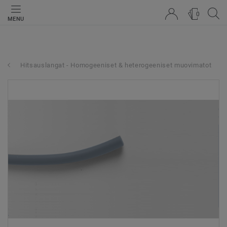
0
MENU
Hitsauslangat - Homogeeniset & heterogeeniset muovimatot