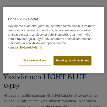
Ennen kuin aloitat...
Käytämme evästeitä, jotta sivustomme toimii oikein ja voimme
personoida sisältöä ja mainoksia, tarjota sosiaalisen median
ominaisuuksia ja analysoida tietoliikennettä. Jaamme myös
tietoja tavasta, jolla käytät sivustoamme sosiaalisen median,
Katso kaikki kuosit - NCS ja LRV (1096)
mainonta- ja analytiikkakumppaneidemme
kanssa.
Evästekäytäntö
Hitsauslangat
Hitsauslangat - Homogeeniset
Evästeasetukset
Hyväksy kaikki evästeet
& heterogeeniset muovimatot -
Yksivärinen LIGHT BLUE
0419
Hitsauslangoilla saadaan liitettyä kaksi mattovuotaa tai
seinän- ja lattian päällyste tiiviisti toisiinsa. Vesitiiviin
pinnan edellytyksenä on aina kuumahitsaus langalla, sekä