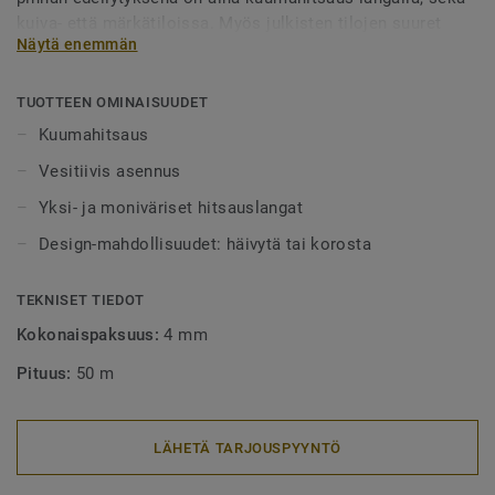
kuiva- että märkätiloissa. Myös julkisten tilojen suuret
Näytä enemmän
alueet tulee aina lankahitsata. Hitsatut saumat myös
helpottavat puhtaanapitoa, sillä lika ei pääse kertymään
rakoihin. Hitsauslankoja on saatavilla yksi- tai
TUOTTEEN OMINAISUUDET
monivärisenä, joko häivyttämään saumakohdat tai
Kuumahitsaus
tyylikkäästi korostamaan niitä.
Vesitiivis asennus
Yksi- ja moniväriset hitsauslangat
Design-mahdollisuudet: häivytä tai korosta
TEKNISET TIEDOT
Kokonaispaksuus:
4 mm
Pituus:
50 m
LÄHETÄ TARJOUSPYYNTÖ