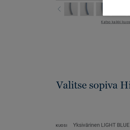
Katso kaikki kuos
Valitse sopiva 
Yksivärinen LIGHT BLUE
KUOSI