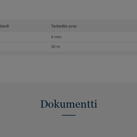
dardi
Tarkettin arvo
4 mm
50 m
Dokumentti