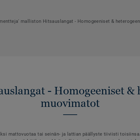
umentteja' malliston Hitsauslangat - Homogeeniset & heterogee
sauslangat - Homogeeniset & 
muovimatot
ksi mattovuotaa tai seinän- ja lattian päällyste tiiviisti toisiins