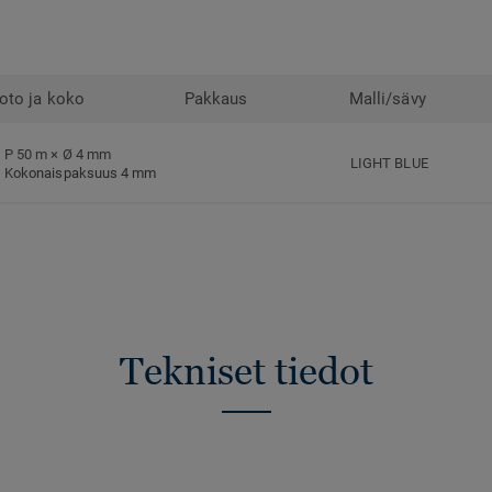
oto ja koko
Pakkaus
Malli/sävy
P 50 m × Ø 4 mm
LIGHT BLUE
Kokonaispaksuus 4 mm
Tekniset tiedot