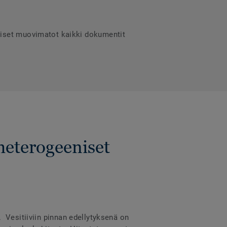
niset muovimatot kaikki dokumentit
heterogeeniset
a. Vesitiiviin pinnan edellytyksenä on