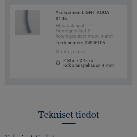
Yksivärinen LIGHT AQUA
0105
Hitsauslangat -
Homogeeniset &
heterogeeniset muovimatot
Tuotenumero 24806105
Muoto ja koko
P 50 m × Ø 4 mm
Kokonaispaksuus 4 mm
Tekniset tiedot