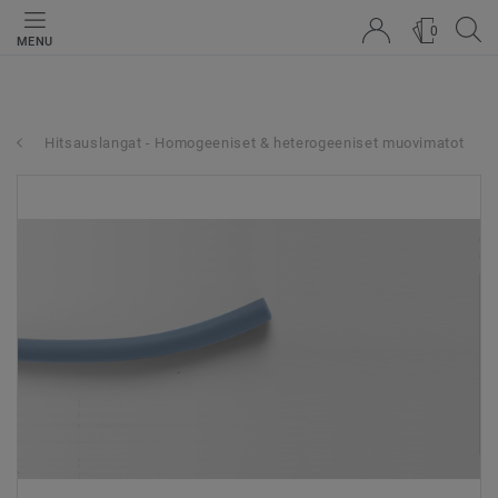
0
MENU
Hitsauslangat - Homogeeniset & heterogeeniset muovimatot