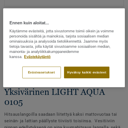
Ennen kuin aloitat...
Käytämme evästeitä, jotta sivustomme toimii oikein ja voimme
personoida sisältöä ja mainoksia, tarjota sosiaalisen median
ominaisuuksia ja analysoida tietoliikennettä. Jaamme myös
tietoja tavasta, jolla käytät sivustoamme sosiaalisen median,
Katso kaikki kuosit - NCS ja LRV (1096)
mainonta- ja analytiikkakumppaneidemme
kanssa.
Evästekäytäntö
Hitsauslangat
Hitsauslangat - Homogeeniset
Evästeasetukset
Hyväksy kaikki evästeet
& heterogeeniset muovimatot -
Yksivärinen LIGHT AQUA
0105
Hitsauslangoilla saadaan liitettyä kaksi mattovuotaa tai
seinän- ja lattian päällyste tiiviisti toisiinsa. Vesitiiviin
pinnan edellytyksenä on aina kuumahitsaus langalla, sekä