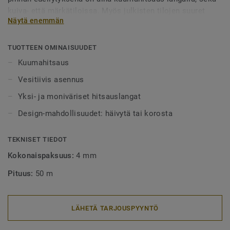
kuiva- että märkätiloissa. Myös julkisten tilojen suuret
Näytä enemmän
alueet tulee aina lankahitsata. Hitsatut saumat myös
helpottavat puhtaanapitoa, sillä lika ei pääse kertymään
rakoihin. Hitsauslankoja on saatavilla yksi- tai
TUOTTEEN OMINAISUUDET
monivärisenä, joko häivyttämään saumakohdat tai
Kuumahitsaus
tyylikkäästi korostamaan niitä.
Vesitiivis asennus
Yksi- ja moniväriset hitsauslangat
Design-mahdollisuudet: häivytä tai korosta
TEKNISET TIEDOT
Kokonaispaksuus:
4 mm
Pituus:
50 m
LÄHETÄ TARJOUSPYYNTÖ