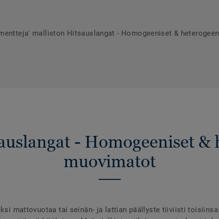
umentteja' malliston Hitsauslangat - Homogeeniset & heterogee
sauslangat - Homogeeniset & 
muovimatot
ksi mattovuotaa tai seinän- ja lattian päällyste tiiviisti toisiins