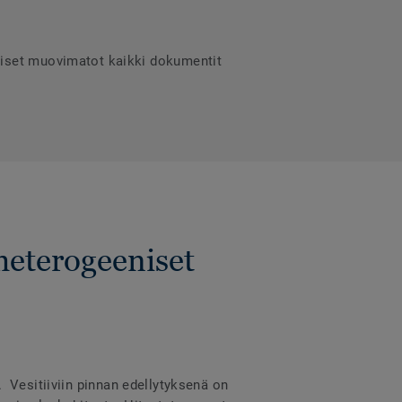
niset muovimatot kaikki dokumentit
heterogeeniset
a. Vesitiiviin pinnan edellytyksenä on