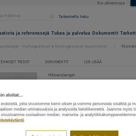
Etsi jälleenmyyjä
Tarkennettu haku
Homogeeniset & heterogeeniset 
 0172
aatiota ja referenssejä
Tukea ja palvelua
Dokumentit
Tarket
sauslangat - Homogeeniset & heterogeeniset muovimatot
Yksivär
TEKNISET TIEDOT
DOKUMENTIT
LUE LISÄÄ
Hitsauslangat
Hitsauslangat - Homogeen
heterogeeniset muovimato
n aloitat...
LIDO 0172
västeitä, jotta sivustomme toimii oikein ja voimme personoida sisältöä ja m
siaalisen median ominaisuuksia ja analysoida tietoliikennettä. Jaamme myös ti
ät sivustoamme sosiaalisen median, mainonta- ja analytiikkakumppaneidemme
Hitsauslangoilla saadaan liitettyä kaksi 
västekäytäntö
ja lattian päällyste tiiviisti toisiinsa. Ves
edellytyksenä on aina kuumahitsaus langa
Näytä enemmän