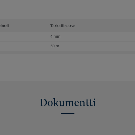
dardi
Tarkettin arvo
4 mm
50 m
Dokumentti