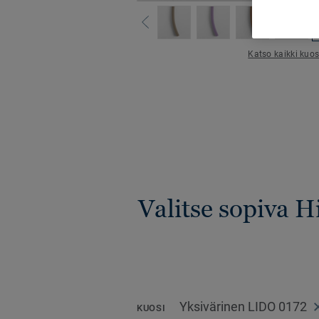
Katso kaikki kuos
Valitse sopiva 
Yksivärinen LIDO 0172
KUOSI