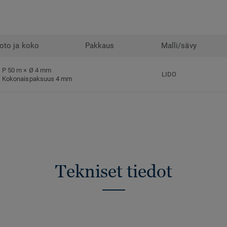
oto ja koko
Pakkaus
Malli/sävy
P 50 m × Ø 4 mm
LIDO
Kokonaispaksuus 4 mm
Tekniset tiedot