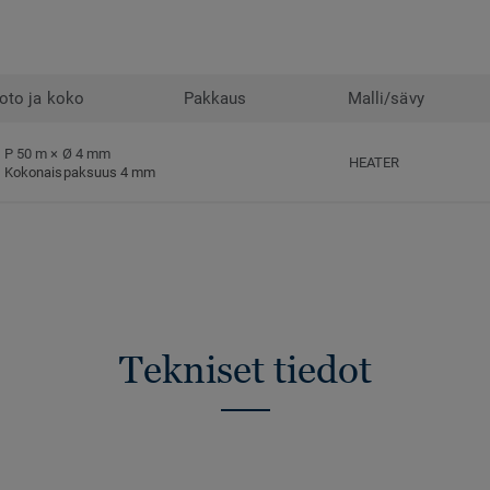
oto ja koko
Pakkaus
Malli/sävy
P 50 m × Ø 4 mm
HEATER
Kokonaispaksuus 4 mm
Tekniset tiedot