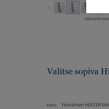
Katso kaikki kuos
Valitse sopiva 
Yksivärinen HEATER 06
KUOSI