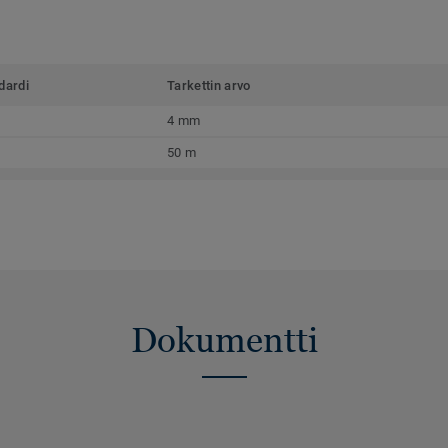
dardi
Tarkettin arvo
4 mm
50 m
Dokumentti