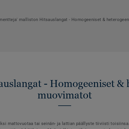
umentteja' malliston Hitsauslangat - Homogeeniset & heterogee
sauslangat - Homogeeniset & 
muovimatot
ksi mattovuotaa tai seinän- ja lattian päällyste tiiviisti toisiins