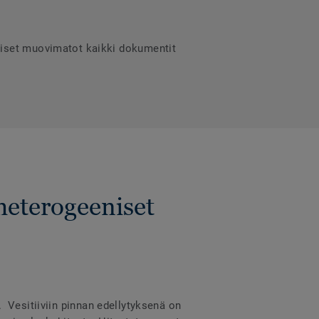
niset muovimatot kaikki dokumentit
heterogeeniset
a. Vesitiiviin pinnan edellytyksenä on