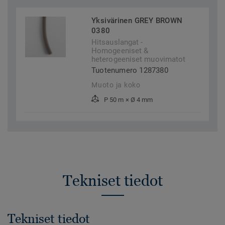
Yksivärinen GREY BROWN
0380
Hitsauslangat -
Homogeeniset &
heterogeeniset muovimatot
Tuotenumero 1287380
Muoto ja koko
P 50 m × Ø 4 mm
Tekniset tiedot
Tekniset tiedot