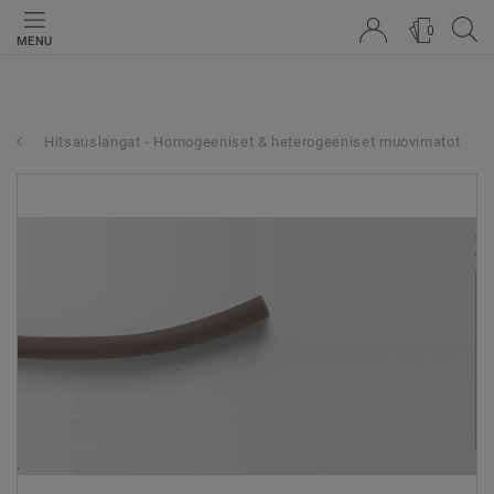
0
MENU
Hitsauslangat - Homogeeniset & heterogeeniset muovimatot