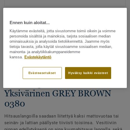
Ennen kuin aloitat...
Käytämme evästeitä, jotta sivustomme toimii oikein ja voimme
personoida sisältöä ja mainoksia, tarjota sosiaalisen median
ominaisuuksia ja analysoida tietoliikennettä. Jaamme myös
tietoja tavasta, jolla käytät sivustoamme sosiaalisen median,
Katso kaikki kuosit - NCS ja LRV (1096)
mainonta- ja analytiikkakumppaneidemme
kanssa.
Evästekäytäntö
Hitsauslangat
Hitsauslangat - Homogeeniset
Evästeasetukset
Hyväksy kaikki evästeet
& heterogeeniset muovimatot -
Yksivärinen GREY BROWN
0380
Hitsauslangoilla saadaan liitettyä kaksi mattovuotaa tai
seinän- ja lattian päällyste tiiviisti toisiinsa. Vesitiiviin
pinnan edellytyksenä on aina kuumahitsaus langalla, sekä