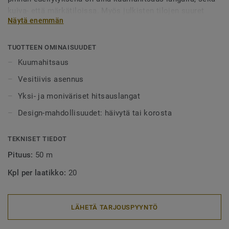
kuiva- että märkätiloissa. Myös julkisten tilojen suuret
Näytä enemmän
alueet tulee aina lankahitsata. Hitsatut saumat myös
helpottavat puhtaanapitoa, sillä lika ei pääse kertymään
rakoihin. Hitsauslankoja on saatavilla yksi- tai
TUOTTEEN OMINAISUUDET
monivärisenä, joko häivyttämään saumakohdat tai
Kuumahitsaus
tyylikkäästi korostamaan niitä.
Vesitiivis asennus
Yksi- ja moniväriset hitsauslangat
Design-mahdollisuudet: häivytä tai korosta
TEKNISET TIEDOT
Pituus:
50 m
Kpl per laatikko:
20
LÄHETÄ TARJOUSPYYNTÖ