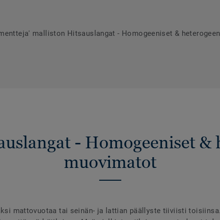
umentteja' malliston Hitsauslangat - Homogeeniset & heterogee
sauslangat - Homogeeniset & 
muovimatot
ksi mattovuotaa tai seinän- ja lattian päällyste tiiviisti toisiins