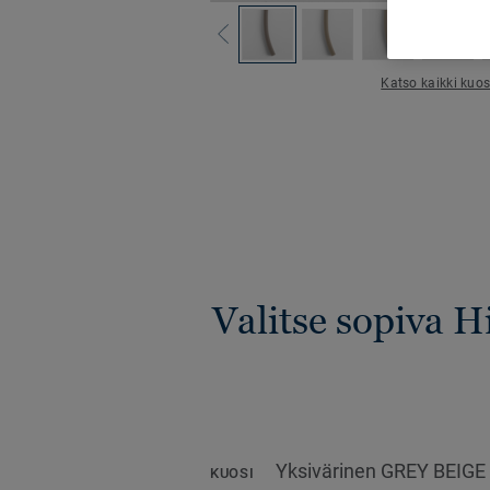
Katso kaikki kuos
Valitse sopiva 
Yksivärinen GREY BEIGE
KUOSI