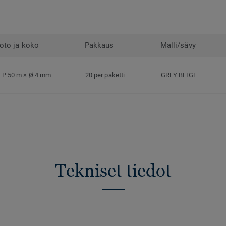
oto ja koko
Pakkaus
Malli/sävy
P 50 m × Ø 4 mm
20 per paketti
GREY BEIGE
Tekniset tiedot