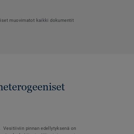
niset muovimatot kaikki dokumentit
heterogeeniset
a. Vesitiiviin pinnan edellytyksenä on