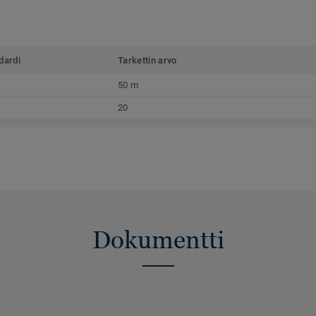
dardi
Tarkettin arvo
50 m
20
Dokumentti