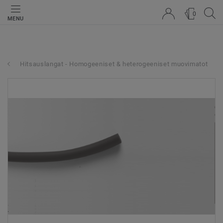
0
MENU
Hitsauslangat - Homogeeniset & heterogeeniset muovimatot