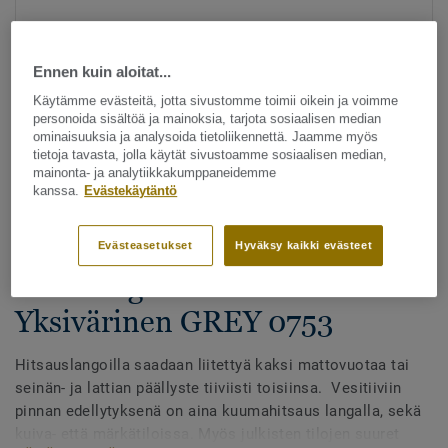
Ennen kuin aloitat...
Käytämme evästeitä, jotta sivustomme toimii oikein ja voimme
personoida sisältöä ja mainoksia, tarjota sosiaalisen median
ominaisuuksia ja analysoida tietoliikennettä. Jaamme myös
tietoja tavasta, jolla käytät sivustoamme sosiaalisen median,
Katso kaikki kuosit - NCS ja LRV (1096)
mainonta- ja analytiikkakumppaneidemme
kanssa.
Evästekäytäntö
Hitsauslangat
Hitsauslangat - Homogeeniset
Evästeasetukset
Hyväksy kaikki evästeet
& heterogeeniset muovimatot -
Yksivärinen GREY 0753
Hitsauslangoilla saadaan liitettyä kaksi mattovuotaa tai
seinän- ja lattian päällyste tiiviisti toisiinsa. Vesitiiviin
pinnan edellytyksenä on aina kuumahitsaus langalla, sekä
kuiva- että märkätiloissa. Myös julkisten tilojen suuret