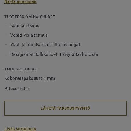
Näytä enemmän
alueet tulee aina lankahitsata. Hitsatut saumat myös
helpottavat puhtaanapitoa, sillä lika ei pääse kertymään
rakoihin. Hitsauslankoja on saatavilla yksi- tai
TUOTTEEN OMINAISUUDET
monivärisenä, joko häivyttämään saumakohdat tai
Kuumahitsaus
tyylikkäästi korostamaan niitä.
Vesitiivis asennus
Yksi- ja moniväriset hitsauslangat
Design-mahdollisuudet: häivytä tai korosta
TEKNISET TIEDOT
Kokonaispaksuus:
4 mm
Pituus:
50 m
LÄHETÄ TARJOUSPYYNTÖ
Lisää vertailuun