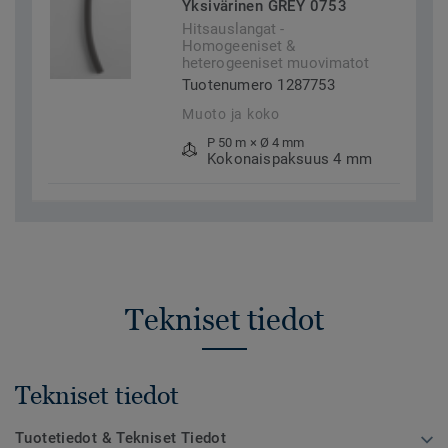
Yksivärinen GREY 0753
Hitsauslangat -
Homogeeniset &
heterogeeniset muovimatot
Tuotenumero 1287753
Muoto ja koko
P 50 m × Ø 4 mm
Kokonaispaksuus 4 mm
Tekniset tiedot
Tekniset tiedot
Tuotetiedot & Tekniset Tiedot