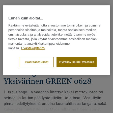
Ennen kuin aloitat...
Käytämme evästeitä, jotta sivustomme toimii oikein ja voimme
personoida sisältöä ja mainoksia, tarjota sosiaalisen median
ominaisuuksia ja analysoida tietoliikennettä. Jaamme myös
tietoja tavasta, jolla käytät sivustoamme sosiaalisen median,
Katso kaikki kuosit - NCS ja LRV (1096)
mainonta- ja analytiikkakumppaneidemme
kanssa.
Evästekäytäntö
Hitsauslangat
Hitsauslangat - Homogeeniset
Evästeasetukset
Hyväksy kaikki evästeet
& heterogeeniset muovimatot -
Yksivärinen GREEN 0628
Hitsauslangoilla saadaan liitettyä kaksi mattovuotaa tai
seinän- ja lattian päällyste tiiviisti toisiinsa. Vesitiiviin
pinnan edellytyksenä on aina kuumahitsaus langalla, sekä
kuiva- että märkätiloissa. Myös julkisten tilojen suuret