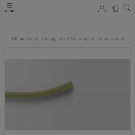
0
MENU
Hitsauslangat - Homogeeniset & heterogeeniset muovimatot