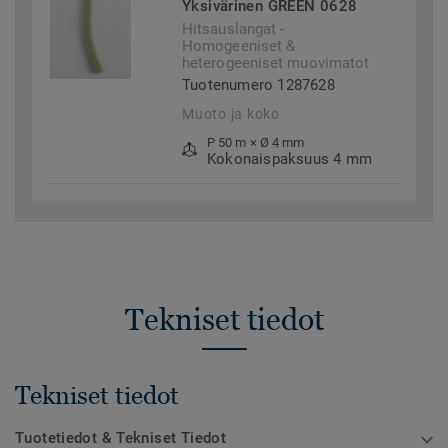
Yksivärinen GREEN 0628
Hitsauslangat -
Homogeeniset &
heterogeeniset muovimatot
Tuotenumero 1287628
Muoto ja koko
P 50 m × Ø 4 mm
Kokonaispaksuus 4 mm
Tekniset tiedot
Tekniset tiedot
Tuotetiedot & Tekniset Tiedot