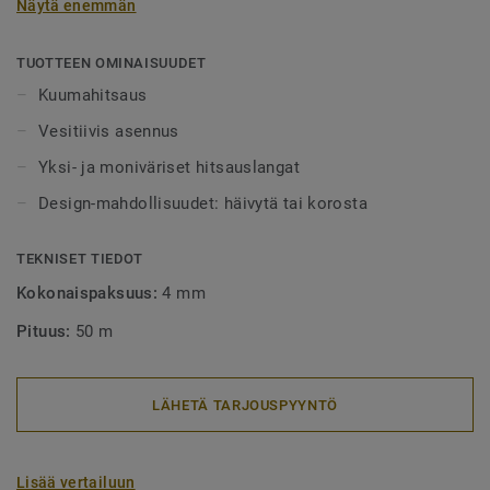
Näytä enemmän
alueet tulee aina lankahitsata. Hitsatut saumat myös
helpottavat puhtaanapitoa, sillä lika ei pääse kertymään
rakoihin. Hitsauslankoja on saatavilla yksi- tai
TUOTTEEN OMINAISUUDET
monivärisenä, joko häivyttämään saumakohdat tai
Kuumahitsaus
tyylikkäästi korostamaan niitä.
Vesitiivis asennus
Yksi- ja moniväriset hitsauslangat
Design-mahdollisuudet: häivytä tai korosta
TEKNISET TIEDOT
Kokonaispaksuus:
4 mm
Pituus:
50 m
LÄHETÄ TARJOUSPYYNTÖ
Lisää vertailuun