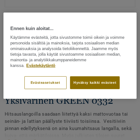
Ennen kuin aloitat...
Käytämme evästeitä, jotta sivustomme toimii oikein ja voimme
personoida sisältöä ja mainoksia, tarjota sosiaalisen median
ominaisuuksia ja analysoida tietoliikennettä. Jaamme myös
Katso kaikki kuosit - NCS ja LRV (1096)
tietoja tavasta, jolla käytät sivustoamme sosiaalisen median,
mainonta- ja analytiikkakumppaneidemme
kanssa.
Evästekäytäntö
Hitsauslangat
Hitsauslangat - Homogeeniset
Evästeasetukset
Hyväksy kaikki evästeet
& heterogeeniset muovimatot -
Yksivärinen GREEN 0332
Hitsauslangoilla saadaan liitettyä kaksi mattovuotaa tai
seinän- ja lattian päällyste tiiviisti toisiinsa. Vesitiiviin
pinnan edellytyksenä on aina kuumahitsaus langalla, sekä
kuiva- että märkätiloissa. Myös julkisten tilojen suuret