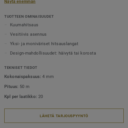
Näytä enemmän
alueet tulee aina lankahitsata. Hitsatut saumat myös
helpottavat puhtaanapitoa, sillä lika ei pääse kertymään
rakoihin. Hitsauslankoja on saatavilla yksi- tai
TUOTTEEN OMINAISUUDET
monivärisenä, joko häivyttämään saumakohdat tai
Kuumahitsaus
tyylikkäästi korostamaan niitä.
Vesitiivis asennus
Yksi- ja moniväriset hitsauslangat
Design-mahdollisuudet: häivytä tai korosta
TEKNISET TIEDOT
Kokonaispaksuus:
4 mm
Pituus:
50 m
Kpl per laatikko:
20
LÄHETÄ TARJOUSPYYNTÖ