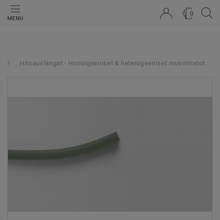
0
MENU
Hitsauslangat - Homogeeniset & heterogeeniset muovimatot