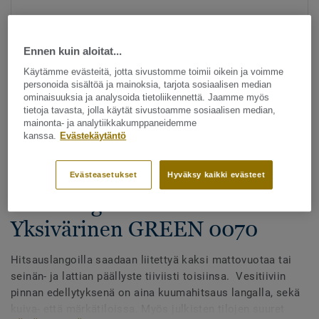
Ennen kuin aloitat...
Käytämme evästeitä, jotta sivustomme toimii oikein ja voimme
personoida sisältöä ja mainoksia, tarjota sosiaalisen median
ominaisuuksia ja analysoida tietoliikennettä. Jaamme myös
tietoja tavasta, jolla käytät sivustoamme sosiaalisen median,
Katso kaikki kuosit - NCS ja LRV (1096)
mainonta- ja analytiikkakumppaneidemme
kanssa.
Evästekäytäntö
Hitsauslangat
Hitsauslangat - Homogeeniset
Evästeasetukset
Hyväksy kaikki evästeet
& heterogeeniset muovimatot -
Yksivärinen GREEN 0070
Hitsauslangoilla saadaan liitettyä kaksi mattovuotaa tai
seinän- ja lattian päällyste tiiviisti toisiinsa. Vesitiiviin
pinnan edellytyksenä on aina kuumahitsaus langalla, sekä
kuiva- että märkätiloissa. Myös julkisten tilojen suuret