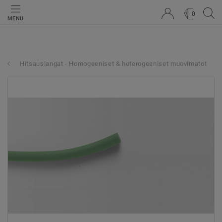
0
MENU
Hitsauslangat - Homogeeniset & heterogeeniset muovimatot