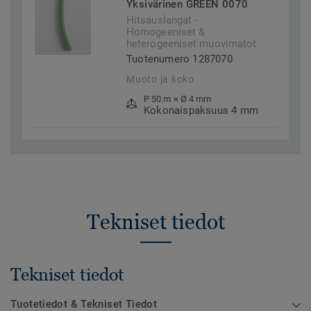
Yksivärinen GREEN 0070
Hitsauslangat -
Homogeeniset &
heterogeeniset muovimatot
Tuotenumero 1287070
Muoto ja koko
P 50 m × Ø 4 mm
Kokonaispaksuus 4 mm
Tekniset tiedot
Tekniset tiedot
Tuotetiedot & Tekniset Tiedot