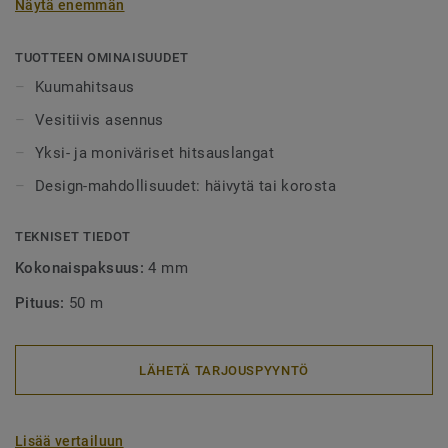
Näytä enemmän
alueet tulee aina lankahitsata. Hitsatut saumat myös
helpottavat puhtaanapitoa, sillä lika ei pääse kertymään
rakoihin. Hitsauslankoja on saatavilla yksi- tai
TUOTTEEN OMINAISUUDET
monivärisenä, joko häivyttämään saumakohdat tai
Kuumahitsaus
tyylikkäästi korostamaan niitä.
Vesitiivis asennus
Yksi- ja moniväriset hitsauslangat
Design-mahdollisuudet: häivytä tai korosta
TEKNISET TIEDOT
Kokonaispaksuus:
4 mm
Pituus:
50 m
LÄHETÄ TARJOUSPYYNTÖ
Lisää vertailuun