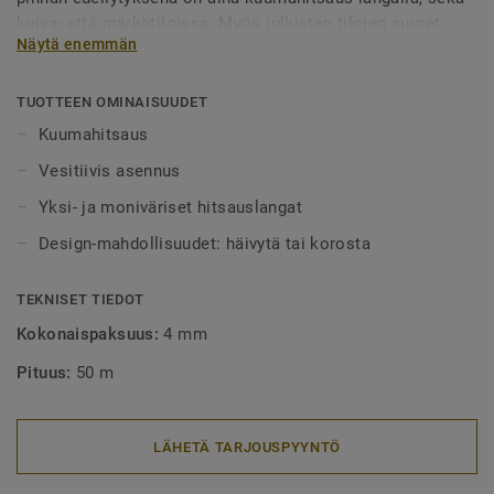
kuiva- että märkätiloissa. Myös julkisten tilojen suuret
Näytä enemmän
alueet tulee aina lankahitsata. Hitsatut saumat myös
helpottavat puhtaanapitoa, sillä lika ei pääse kertymään
rakoihin. Hitsauslankoja on saatavilla yksi- tai
TUOTTEEN OMINAISUUDET
monivärisenä, joko häivyttämään saumakohdat tai
Kuumahitsaus
tyylikkäästi korostamaan niitä.
Vesitiivis asennus
Yksi- ja moniväriset hitsauslangat
Design-mahdollisuudet: häivytä tai korosta
TEKNISET TIEDOT
Kokonaispaksuus:
4 mm
Pituus:
50 m
LÄHETÄ TARJOUSPYYNTÖ