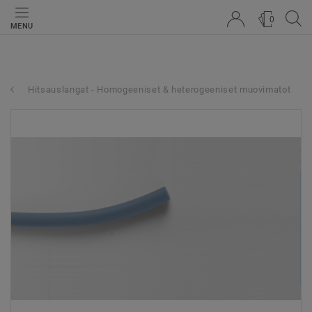
0
MENU
Hitsauslangat - Homogeeniset & heterogeeniset muovimatot