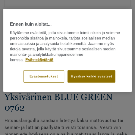
Ennen kuin aloitat...
Käytämme evästeitä, jotta sivustomme toimii oikein ja voimme
personoida sisältöä ja mainoksia, tarjota sosiaalisen median
ominaisuuksia ja analysoida tietoliikennettä. Jaamme myös
tietoja tavasta, jolla käytät sivustoamme sosiaalisen median,
Katso kaikki kuosit - NCS ja LRV (1096)
mainonta- ja analytiikkakumppaneidemme
kanssa.
Evästekäytäntö
Hitsauslangat
Hitsauslangat - Homogeeniset
Evästeasetukset
Hyväksy kaikki evästeet
& heterogeeniset muovimatot -
Yksivärinen BLUE GREEN
0762
Hitsauslangoilla saadaan liitettyä kaksi mattovuotaa tai
seinän- ja lattian päällyste tiiviisti toisiinsa. Vesitiiviin
pinnan edellytyksenä on aina kuumahitsaus langalla, sekä