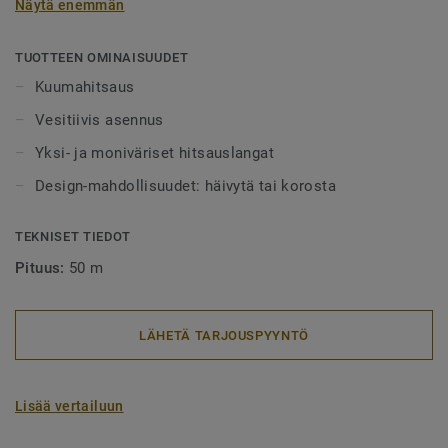
Näytä enemmän
alueet tulee aina lankahitsata. Hitsatut saumat myös
helpottavat puhtaanapitoa, sillä lika ei pääse kertymään
rakoihin. Hitsauslankoja on saatavilla yksi- tai
TUOTTEEN OMINAISUUDET
monivärisenä, joko häivyttämään saumakohdat tai
Kuumahitsaus
tyylikkäästi korostamaan niitä.
Vesitiivis asennus
Yksi- ja moniväriset hitsauslangat
Design-mahdollisuudet: häivytä tai korosta
TEKNISET TIEDOT
Pituus:
50 m
LÄHETÄ TARJOUSPYYNTÖ
Lisää vertailuun