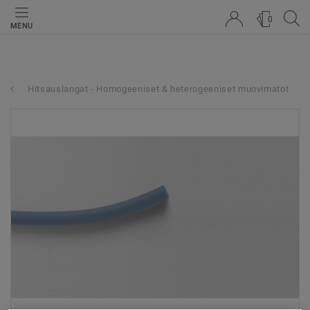
0
MENU
Hitsauslangat - Homogeeniset & heterogeeniset muovimatot