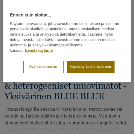
Ennen kuin aloitat...
Käytämme evästeitä, jotta sivustomme toimii oikein ja voimme
personoida sisältöä ja mainoksia, tarjota sosiaalisen median
ominaisuuksia ja analysoida tietoliikennettä. Jaamme myös
tietoja tavasta, jolla käytät sivustoamme sosiaalisen median,
mainonta- ja analytiikkakumppaneidemme
Katso kaikki kuosit - NCS ja LRV (1096)
kanssa.
Evästekäytäntö
Hitsauslangat
Evästeasetukset
Hyväksy kaikki evästeet
Hitsauslangat - Homogeeniset
& heterogeeniset muovimatot -
Yksivärinen BLUE BLUE
Hitsauslangoilla saadaan liitettyä kaksi mattovuotaa tai
seinän- ja lattian päällyste tiiviisti toisiinsa. Vesitiiviin
pinnan edellytyksenä on aina kuumahitsaus langalla, sekä
kuiva- että märkätiloissa. Myös julkisten tilojen suuret