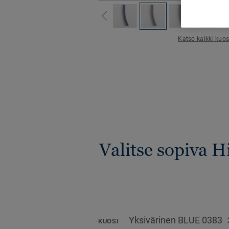
Katso kaikki kuos
Valitse sopiva 
Yksivärinen BLUE 0383
KUOSI