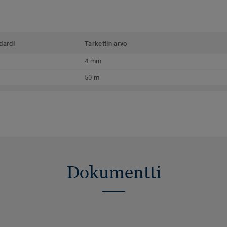
dardi
Tarkettin arvo
4 mm
50 m
Dokumentti