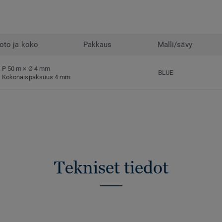
oto ja koko
Pakkaus
Malli/sävy
P 50 m × Ø 4 mm
BLUE
Kokonaispaksuus 4 mm
Tekniset tiedot