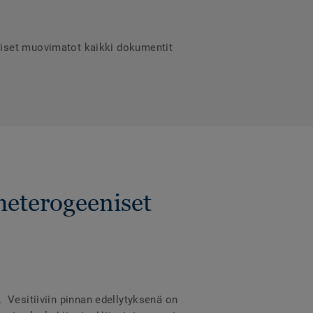
niset muovimatot kaikki dokumentit
heterogeeniset
a. Vesitiiviin pinnan edellytyksenä on