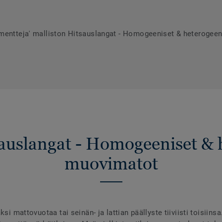
umentteja' malliston Hitsauslangat - Homogeeniset & heterogee
sauslangat - Homogeeniset & 
muovimatot
ksi mattovuotaa tai seinän- ja lattian päällyste tiiviisti toisiins